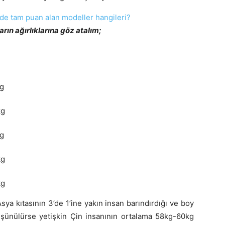
 de tam puan alan modeller hangileri?
rın ağırlıklarına göz atalım;
kg
kg
kg
kg
kg
Asya kıtasının 3’de 1’ine yakın insan barındırdığı ve boy
şünülürse yetişkin Çin insanının ortalama 58kg-60kg