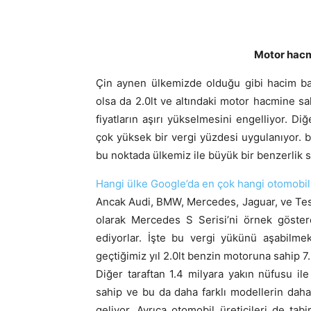
Motor hacm
Çin aynen ülkemizde olduğu gibi hacim bazl
olsa da 2.0lt ve altındaki motor hacmine sah
fiyatların aşırı yükselmesini engelliyor. Di
çok yüksek bir vergi yüzdesi uygulanıyor. bu
bu noktada ülkemiz ile büyük bir benzerlik 
Hangi ülke Google’da en çok hangi otomobil 
Ancak Audi, BMW, Mercedes, Jaguar, ve Tesla
olarak Mercedes S Serisi’ni örnek göstereb
ediyorlar. İşte bu vergi yükünü aşabilme
geçtiğimiz yıl 2.0lt benzin motoruna sahip 
Diğer taraftan 1.4 milyara yakın nüfusu i
sahip ve bu da daha farklı modellerin daha f
geliyor. Ayrıca otomobil üreticileri de tabi