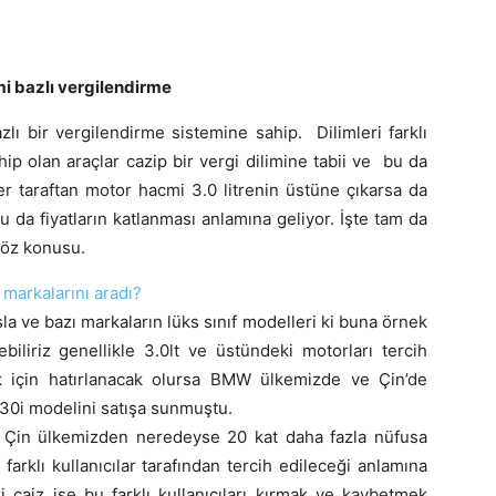
i bazlı vergilendirme
ı bir vergilendirme sistemine sahip. Dilimleri farklı
ip olan araçlar cazip bir vergi dilimine tabii ve bu da
ğer taraftan motor hacmi 3.0 litrenin üstüne çıkarsa da
 da fiyatların katlanması anlamına geliyor. İşte tam da
söz konusu.
markalarını aradı?
 ve bazı markaların lüks sınıf modelleri ki buna örnek
iliriz genellikle 3.0lt ve üstündeki motorları tercih
k için hatırlanacak olursa BMW ülkemizde ve Çin’de
7.30i modelini satışa sunmuştu.
le Çin ülkemizden neredeyse 20 kat daha fazla nüfusa
arklı kullanıcılar tarafından tercih edileceği anlamına
ri caiz ise bu farklı kullanıcıları kırmak ve kaybetmek