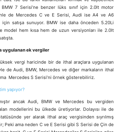
 BMW 7 Serisi’ne benzer lüks sınıf için 2.0lt motor
enle de Mercedes C ve E Serisi, Audi ise A4 ve A6
ke için satışa sunuyor. BMW ise daha önceden 5.20Li
e model hem kısa hem de uzun versiyonları ile 2.0lt
atışta.
ra uygulanan ek vergiler
ksek vergi haricinde bir de ithal araçlara uygulanan
iyle de Audi, BMW, Mercedes ve diğer markaların ithal
uma Mercedes S Serisi’ni örnek gösterebiliriz.
tim yapıyor?
kaçmıştır ancak Audi, BMW ve Mercedes bu vergiden
an modellerini bu ülkede üretiyorlar. Dolayısı ile de
tatüsünde yer alarak ithal araç vergisinden sıyrılmış
ir; Peki ama neden C ve E Serisi gibi S Serisi de Çin de