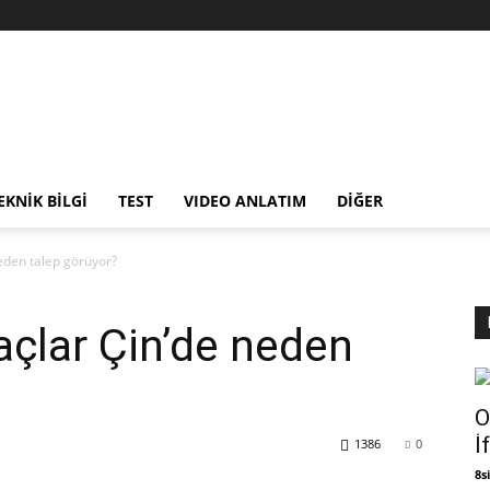
EKNİK BİLGİ
TEST
VIDEO ANLATIM
DİĞER
neden talep görüyor?
açlar Çin’de neden
O
İ
1386
0
8si