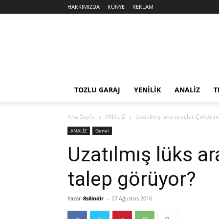
HAKKIMIZDA
KÜNYE
REKLAM
Sekiz
Silindir
TOZLU GARAJ
YENİLİK
ANALİZ
T
Ana Sayfa
ANALİZ
Uzatılmış lüks araçlar Çin’de 
ANALİZ
Genel
Uzatılmış lüks ar
talep görüyor?
Yazar
8silindir
-
27 Ağustos 2016