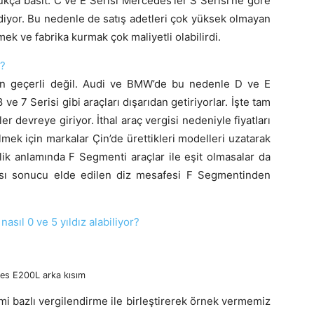
kça basit. C ve E Serisi Mercedes’ler S Serisi’ne göre
ediyor. Bu nedenle de satış adetleri çok yüksek olmayan
tmek ve fabrika kurmak çok maliyetli olabilirdi.
k?
in geçerli değil. Audi ve BMW’de bu nedenle D ve E
ve 7 Serisi gibi araçları dışarıdan getiriyorlar. İşte tam
 devreye giriyor. İthal araç vergisi nedeniyle fiyatları
ilmek için markalar Çin’de ürettikleri modelleri uzatarak
elik anlamında F Segmenti araçlar ile eşit olmasalar da
ılması sonucu elde edilen diz mesafesi F Segmentinden
sıl 0 ve 5 yıldız alabiliyor?
es E200L arka kısım
mi bazlı vergilendirme ile birleştirerek örnek vermemiz