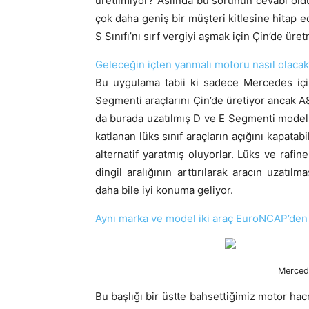
üretilmiyor? Aslında bu sorunun cevabı oldu
çok daha geniş bir müşteri kitlesine hitap 
S Sınıfı’nı sırf vergiyi aşmak için Çin’de üre
Geleceğin içten yanmalı motoru nasıl olaca
Bu uygulama tabii ki sadece Mercedes iç
Segmenti araçlarını Çin’de üretiyor ancak A8 
da burada uzatılmış D ve E Segmenti modeller
katlanan lüks sınıf araçların açığını kapatab
alternatif yaratmış oluyorlar. Lüks ve rafin
dingil aralığının arttırılarak aracın uzat
daha bile iyi konuma geliyor.
Aynı marka ve model iki araç EuroNCAP’den na
Merced
Bu başlığı bir üstte bahsettiğimiz motor hac