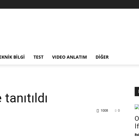
EKNİK BİLGİ
TEST
VIDEO ANLATIM
DİĞER
tanıtıldı
1008
0
O
İ
8si