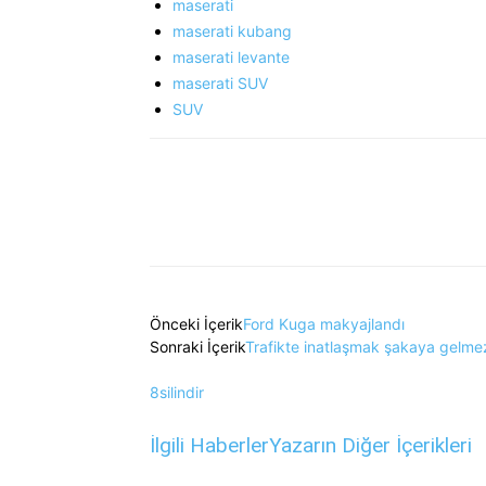
maserati
maserati kubang
maserati levante
maserati SUV
SUV
Önceki İçerik
Ford Kuga makyajlandı
Sonraki İçerik
Trafikte inatlaşmak şakaya gelme
8silindir
İlgili Haberler
Yazarın Diğer İçerikleri