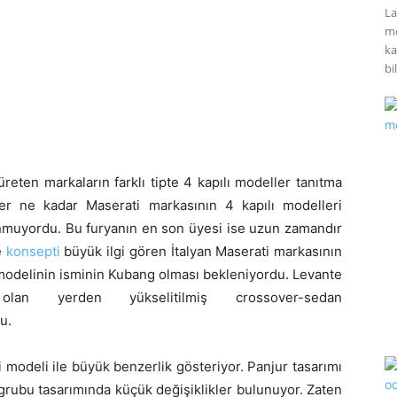
La
me
ka
bil
reten markaların farklı tipte 4 kapılı modeller tanıtma
Her ne kadar Maserati markasının 4 kapılı modelleri
nmuyordu. Bu furyanın en son üyesi ise uzun zamandır
e
konsepti
büyük ilgi gören İtalyan Maserati markasının
 modelinin isminin Kubang olması bekleniyordu. Levante
an yerden yükselitilmiş crossover-sedan
u.
 modeli ile büyük benzerlik gösteriyor. Panjur tasarımı
rubu tasarımında küçük değişiklikler bulunuyor. Zaten