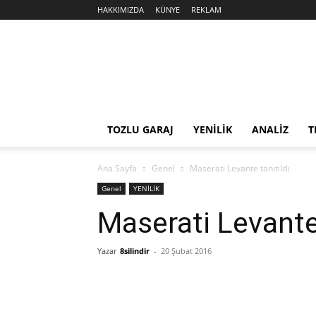
HAKKIMIZDA
KÜNYE
REKLAM
Sekiz
Silindir
TOZLU GARAJ
YENİLİK
ANALİZ
T
Ana Sayfa
Genel
Maserati Levante tanıtıldı
Genel
YENİLİK
Maserati Levante 
Yazar
8silindir
-
20 Şubat 2016