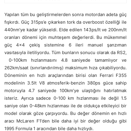
Yapılan tüm bu geliştirmelerden sonra motordan adeta güç
fışkırdı. Güç 315ps’e çıkarken tork da overboost özelliği ile
440nm’ye kadar yükseldi. Elde edilen 143ps/lt ve 200nm/lt
oranları dönemi için muhteşem değerlerdi. Bu mükemmel
güç 4×4 çekiş sistemine 6 ileri manuel şanzıman
vasıtasıyla iletiliyordu. Tüm bunların sonucu olarak da RS2,
0-100km hızlanmasını 4.8 saniyede tamamlıyor ve
262km/saat (sınırlandırılmış) maksimum hıza çıkabiliyordu.
Döneminin en hızlı araçlarından birisi olan Ferrari F355
modelinin 3.5lt V8 atmosferik-benzin 380ps güce sahip
motoruyla 4.7 saniyede 100km’ye ulaştığını hatırlatmak
isteriz. Ayrıca sadece 0-100 km hızlanması ile değil 1.5
saniye olan 0-48km hızlanması ile de oldukça etkileyici bir
model olarak göze çarpıyordu. Bu değer dönemin en hızlı
aracı McLaren F1’den bile daha iyi bir değer olduğu gibi
1995 Formula 1 aracından bile daha hızlıydı.