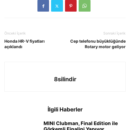
Önceki İçerik
Sonraki İçerik
Honda HR-V fiyatları
Cep telefonu büyüklüğünde
açıklandı
Rotary motor geliyor
8silindir
İlgili Haberler
MINI Clubman, Final Edition ile
Görkemli Finalini Yapıyor