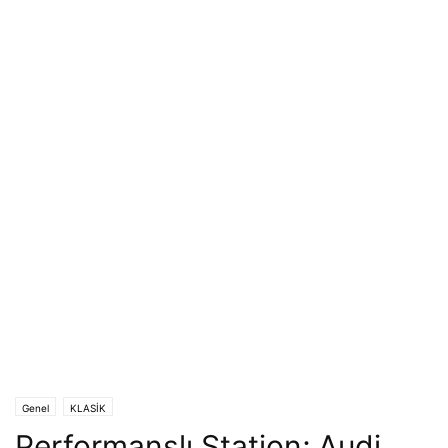
Genel
KLASİK
Performanslı Station; Audi