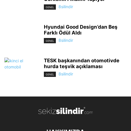
8silindir
GENEL
Hyundai Good Design’dan Beş
Farklı Ödül Aldı
8silindir
GENEL
TESK başkanından otomotivde
hurda teşvik açıklaması
8silindir
GENEL