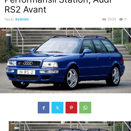
RS2 Avant
Yazar
8silindir
-
2020
0