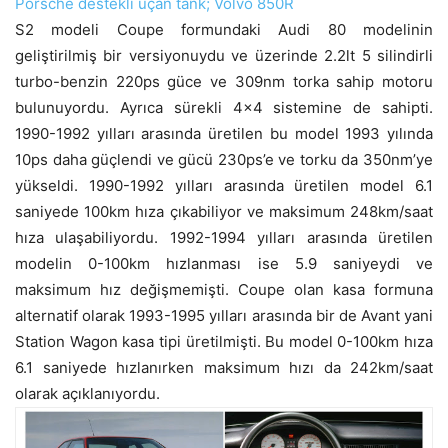
Porsche destekli uçan tank; Volvo 850R
S2 modeli Coupe formundaki Audi 80 modelinin
geliştirilmiş bir versiyonuydu ve üzerinde 2.2lt 5 silindirli
turbo-benzin 220ps güce ve 309nm torka sahip motoru
bulunuyordu. Ayrıca sürekli 4×4 sistemine de sahipti.
1990-1992 yılları arasında üretilen bu model 1993 yılında
10ps daha güçlendi ve gücü 230ps’e ve torku da 350nm’ye
yükseldi. 1990-1992 yılları arasında üretilen model 6.1
saniyede 100km hıza çıkabiliyor ve maksimum 248km/saat
hıza ulaşabiliyordu. 1992-1994 yılları arasında üretilen
modelin 0-100km hızlanması ise 5.9 saniyeydi ve
maksimum hız değişmemişti. Coupe olan kasa formuna
alternatif olarak 1993-1995 yılları arasında bir de Avant yani
Station Wagon kasa tipi üretilmişti. Bu model 0-100km hıza
6.1 saniyede hızlanırken maksimum hızı da 242km/saat
olarak açıklanıyordu.