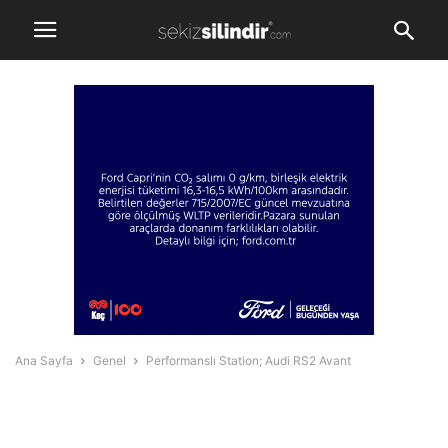
Ana Sayfa
Genel
Performanslı Station; Audi RS2 Avant