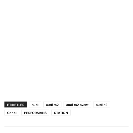
ETIKETLER
audi
audi rs2
audi rs2 avant
audi s2
Genel
PERFORMANS
STATION