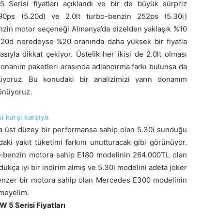
erisi fiyatları açıklandı ve bir de büyük sürpriz
190ps (5.20d) ve 2.0lt turbo-benzin 252ps (5.30i)
enzin motor seçeneği Almanya’da dizelden yaklaşık %10
20d neredeyse %20 oranında daha yüksek bir fiyatla
sıyla dikkat çekiyor. Üstelik her ikisi de 2.0lt olması
onanım paketleri arasında adlandırma farkı bulunsa da
üyoruz. Bu konudaki bir analizimizi yarın donanım
şünüyoruz.
i karşı karşıya
kça üst düzey bir performansa sahip olan 5.30i sunduğu
aki yakıt tüketimi farkını unutturacak gibi görünüyor.
bo-benzin motora sahip E180 modelinin 264.000TL olan
kça iyi bir indirim almış ve 5.30i modelini adeta joker
benzer bir motora sahip olan Mercedes E300 modelinin
çmeyelim.
 5 Serisi Fiyatları