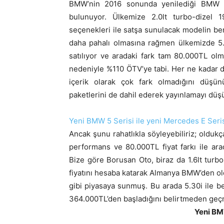
BMW’nin 2016 sonunda yenilediği BMW 5 S
bulunuyor. Ülkemize 2.0lt turbo-dizel 
seçenekleri ile satşa sunulacak modelin b
daha pahalı olmasına rağmen ülkemizde 5.
satılıyor ve aradaki fark tam 80.000TL olma
nedeniyle %110 ÖTV’ye tabi. Her ne kadar d
içerik olarak çok fark olmadığını düşün
paketlerini de dahil ederek yayınlamayı dü
Yeni BMW 5 Serisi ile yeni Mercedes E Seris
Ancak şunu rahatlıkla söyleyebiliriz; oldu
performans ve 80.000TL fiyat farkı ile arad
Bize göre Borusan Oto, biraz da 1.6lt tur
fiyatını hesaba katarak Almanya BMW’den oldu
gibi piyasaya sunmuş. Bu arada 5.30i ile 
364.000TL’den başladığını belirtmeden ge
Yeni BMW