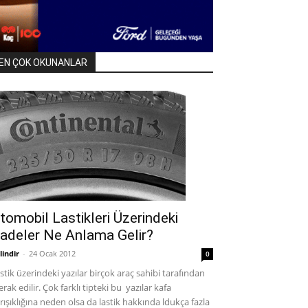
EN ÇOK OKUNANLAR
tomobil Lastikleri Üzerindeki
fadeler Ne Anlama Gelir?
lindir
-
24 Ocak 2012
0
stik üzerindeki yazılar birçok araç sahibi tarafından
rak edilir. Çok farklı tipteki bu yazılar kafa
rışıklığına neden olsa da lastik hakkında ldukça fazla