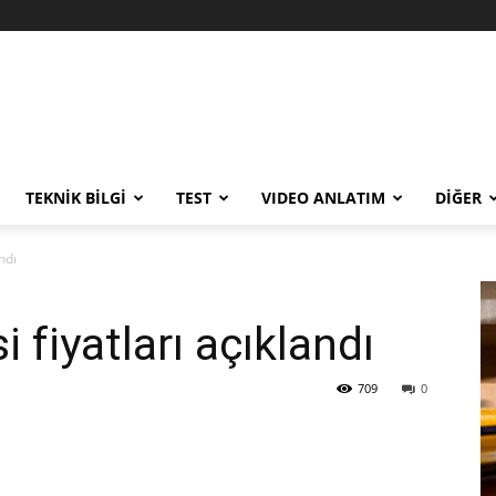
TEKNİK BİLGİ
TEST
VIDEO ANLATIM
DİĞER
ndı
 fiyatları açıklandı
709
0