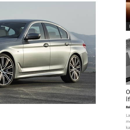
O
İ
8si
La
me
ka