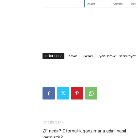
ETIKETLER
bmw
Genel
yeni bmw 5 serisi fiyat
Önceki İçerik
ZF nedir? Otomatik şanzımana adını nasıl
vermiştir?