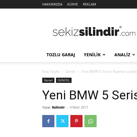
HAKKIMIZDA
KÜNYE
REKLAM
Sekiz
Silindir
TOZLU GARAJ
YENİLİK
ANALİZ
Ana Sayfa
Genel
Yeni BMW 5 Serisi fiyatları açıkla
Genel
GÜNCEL
Yeni BMW 5 Serisi
Yazar
8silindir
-
9 Mart 2017