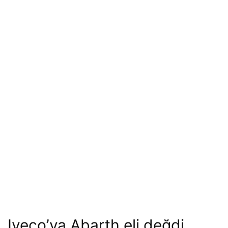
Iveco’ya Abarth eli değdi