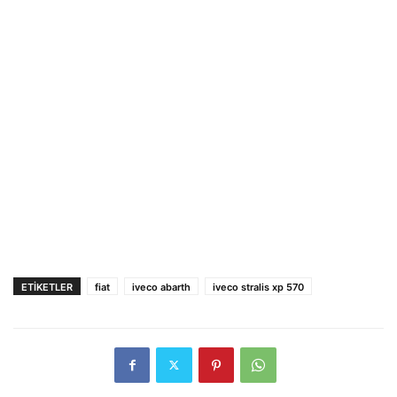
ETIKETLER
fiat
iveco abarth
iveco stralis xp 570