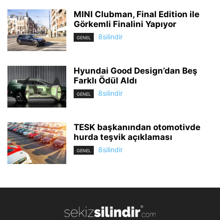
MINI Clubman, Final Edition ile
Görkemli Finalini Yapıyor
8silindir
GENEL
Hyundai Good Design’dan Beş
Farklı Ödül Aldı
8silindir
GENEL
TESK başkanından otomotivde
hurda teşvik açıklaması
8silindir
GENEL