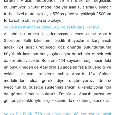
taraftan Aracın motorunda ise en ufak bir değişiklik
bulunmuyor. 570XP modelinde yer alan 13lt sıralı 6 silindir
turbo-dizel motor yaklaşık 570ps güce ve yaklaşık 2500nm
torka sahip olmasıyla öne çıkıyor.
Volvo Iron Knight ve Volvo S60 Polestar karşı karşıya
Aslında bu aracın tasarlanmasında esas amaç Abarth
Scorpion Ralli takımının lojistik ihtiyaçlarını karşılamak
ancak 124 adet üretileceği göz önünde bulundurulursa
büyük bir kısmının satışa çıkacağını da tahmin etmek çok
da zor olmayacaktır. Bu arada 124 sayısının seçilmesindeki
en büyük neden de Abarth’ın şu anda en fazla güvendiği ve
çekici ile aynı renklere sahip Abarth 124 Spider
modelinden olsa gerek diye düşünüyoruz. Umarız
Iveco’nun bu güzelce süslenmiş aracını ülkemiz yollarında
da görme fırsatını buluruz. Eminiz ki Abarth yazısı ve
gösterişli renkleriyle birçok kişinin de dikkatini çekecektir.
Volvo FH-D16K 750 ton ağırlığında 40 konteyneri nasıl