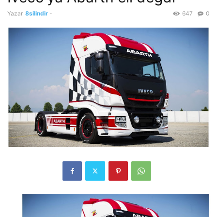
Yazar
8silindir
-
647
0