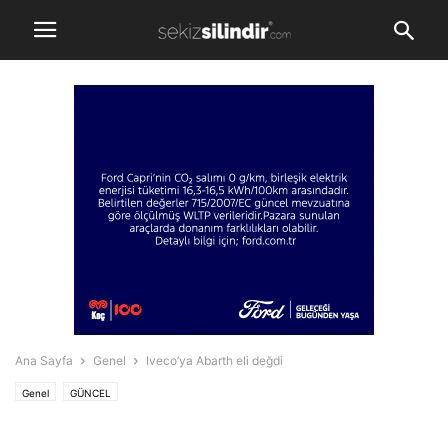
Ana Sayfa
Genel
Iveco’ya Abarth eli değdi
Genel
GÜNCEL