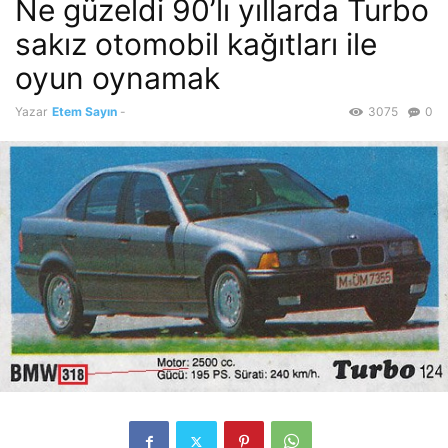
Ne güzeldi 90’lı yıllarda Turbo
sakız otomobil kağıtları ile
oyun oynamak
Yazar
Etem Sayın
-
3075
0