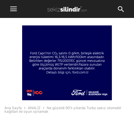
Ana Sayfa
ANALİZ
Ne güzeldi 90’lı yıllarda Turbo sakız otomobil
kağıtları ile oyun oynamak