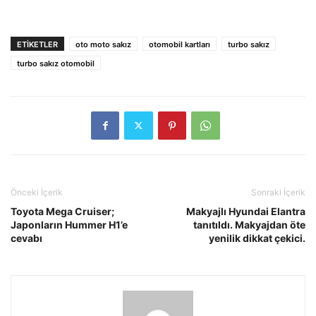
ETIKETLER
oto moto sakız
otomobil kartları
turbo sakız
turbo sakız otomobil
Önceki İçerik
Sonraki İçerik
Toyota Mega Cruiser;
Makyajlı Hyundai Elantra
Japonların Hummer H1’e
tanıtıldı. Makyajdan öte
cevabı
yenilik dikkat çekici.