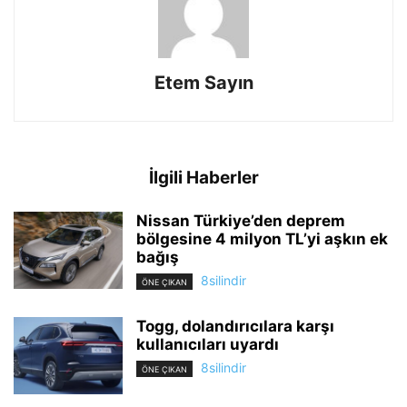
Etem Sayın
İlgili Haberler
Nissan Türkiye’den deprem
bölgesine 4 milyon TL’yi aşkın ek
bağış
8silindir
ÖNE ÇIKAN
Togg, dolandırıcılara karşı
kullanıcıları uyardı
8silindir
ÖNE ÇIKAN