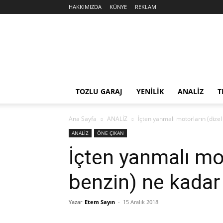
HAKKIMIZDA
KÜNYE
REKLAM
Sekiz
Silindir
TOZLU GARAJ
YENİLİK
ANALİZ
T
Ana Sayfa
ANALİZ
İçten yanmalı motorların (dizel
ANALİZ
ÖNE ÇIKAN
İçten yanmalı mot
benzin) ne kadar
Yazar
Etem Sayın
-
15 Aralık 2018