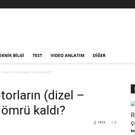
EKNİK BİLGİ
TEST
VIDEO ANLATIM
DİĞER
 – benzin) ne kadar ömrü kaldı?
orların (dizel –
 ömrü kaldı?
R
ç
1413
0
8si