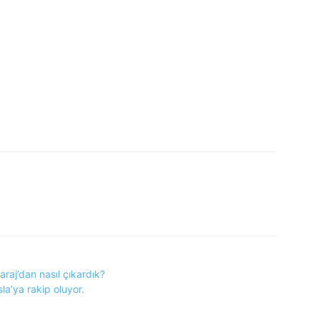
raj’dan nasıl çıkardık?
sla’ya rakip oluyor.