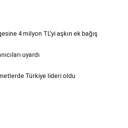
esine 4 milyon TL’yi aşkın ek bağış
nıcıları uyardı
zmetlerde Türkiye lideri oldu