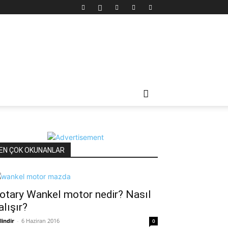
EN ÇOK OKUNANLAR
otary Wankel motor nedir? Nasıl
alışır?
lindir
-
6 Haziran 2016
0