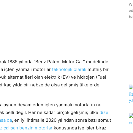
Wa
ed
ba
larak 1885 yılında “Benz Patent Motor Car” modelinde
da içten yanmalı motorlar
teknolojik olarak
müthiş bir
ük alternatifleri olan elektrik (EV) ve hidrojen (Fuel
 birkaç yılda bir nebze de olsa gelişmiş ülkelerde
 aynen devam eden içten yanmalı motorların ne
k belli değil. Her ne kadar birçok gelişmiş ülke
dizel
asa da
, en iyi ihtimalle 2020 yılından sonra bazı somut
z çalışan benzin motorlar
konusunda ise işler biraz