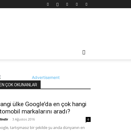
EN ÇOK OKUNANLAR
angi ülke Google’da en çok hangi
tomobil markalarını aradı?
lindir
-
3 Ağustos 2016
0
ogle, tartışmasız bir şekilde şu anda dünyanın en