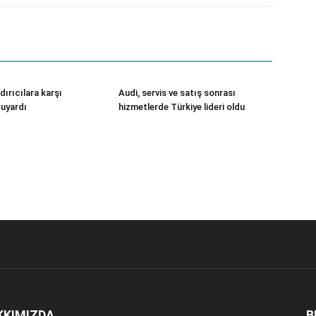
ırıcılara karşı
Audi, servis ve satış sonrası
 uyardı
hizmetlerde Türkiye lideri oldu
KKIMIZDA
B