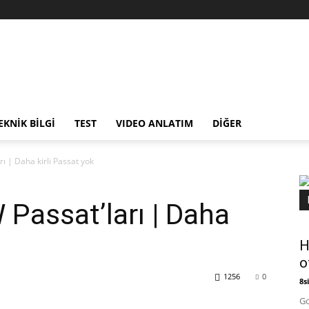
EKNİK BİLGİ
TEST
VIDEO ANLATIM
DİĞER
rı | Daha kirli Passat yok
 Passat’ları | Daha
H
o
1256
0
8si
Go