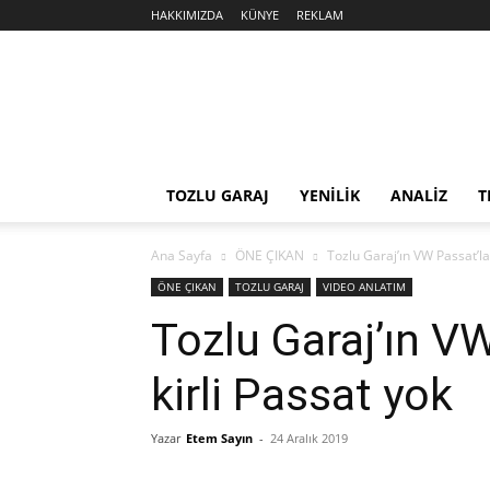
HAKKIMIZDA
KÜNYE
REKLAM
Sekiz
Silindir
TOZLU GARAJ
YENİLİK
ANALİZ
T
Ana Sayfa
ÖNE ÇIKAN
Tozlu Garaj’ın VW Passat’la
ÖNE ÇIKAN
TOZLU GARAJ
VIDEO ANLATIM
Tozlu Garaj’ın VW
kirli Passat yok
Yazar
Etem Sayın
-
24 Aralık 2019