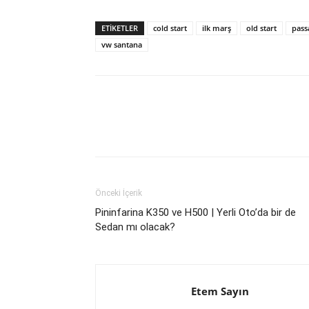
ETIKETLER
cold start
ilk marş
old start
pass
vw santana
Önceki İçerik
Pininfarina K350 ve H500 | Yerli Oto’da bir de
Sedan mı olacak?
Etem Sayın