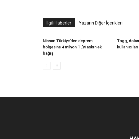
İlgili Haberler
Yazarın Diğer İçerikleri
Nissan Türkiye’den deprem
Togg, doland
bölgesine 4 milyon TL’yi aşkın ek
kullanıcıları
bağış
HA