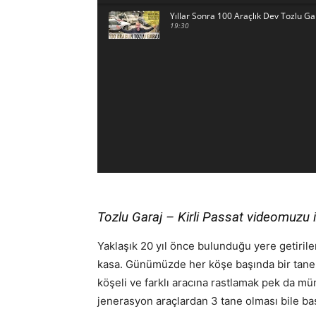
Yıllar Sonra 100 Araçlık Dev Tozlu Ga
19:30
Tozlu Garaj – Kirli Passat videomuzu
Yaklaşık 20 yıl önce bulunduğu yere getiril
kasa. Günümüzde her köşe başında bir tane 
köşeli ve farklı aracına rastlamak pek da mü
jenerasyon araçlardan 3 tane olması bile baş