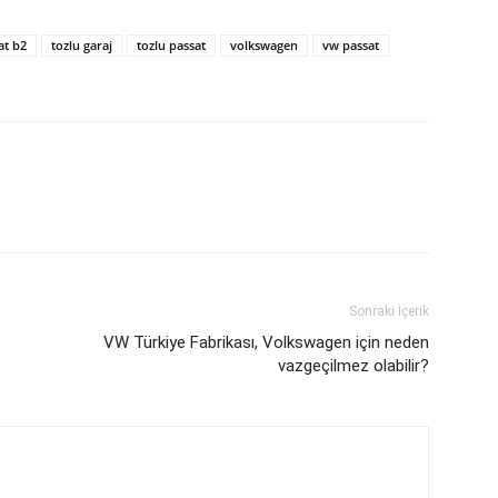
at b2
tozlu garaj
tozlu passat
volkswagen
vw passat
Sonraki İçerik
VW Türkiye Fabrikası, Volkswagen için neden
vazgeçilmez olabilir?