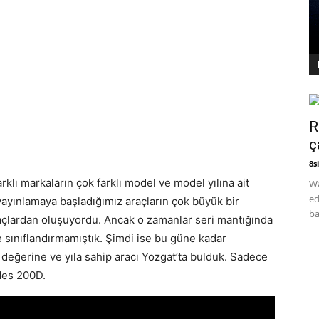
R
ç
8si
klı markaların çok farklı model ve model yılına ait
Wa
ed
 yayınlamaya başladığımız araçların çok büyük bir
ba
çlardan oluşuyordu. Ancak o zamanlar seri mantığında
e sınıflandırmamıştık. Şimdi ise bu güne kadar
eğerine ve yıla sahip aracı Yozgat’ta bulduk. Sadece
des 200D.