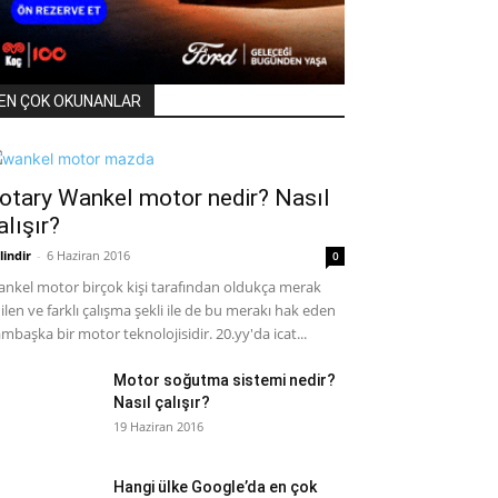
EN ÇOK OKUNANLAR
otary Wankel motor nedir? Nasıl
alışır?
lindir
-
6 Haziran 2016
0
nkel motor birçok kişi tarafından oldukça merak
ilen ve farklı çalışma şekli ile de bu merakı hak eden
mbaşka bir motor teknolojisidir. 20.yy'da icat...
Motor soğutma sistemi nedir?
Nasıl çalışır?
19 Haziran 2016
Hangi ülke Google’da en çok