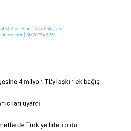
 4×4 Arazi Aracı | 4×4 Kalaşnikof
, deneyimler | BMW E34 525i
esine 4 milyon TL’yi aşkın ek bağış
nıcıları uyardı
zmetlerde Türkiye lideri oldu