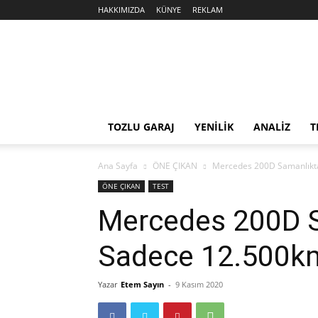
HAKKIMIZDA
KÜNYE
REKLAM
Sekiz
Silindir
TOZLU GARAJ
YENİLİK
ANALİZ
T
Ana Sayfa
ÖNE ÇIKAN
Mercedes 200D Samanlıkta 
ÖNE ÇIKAN
TEST
Mercedes 200D Sa
Sadece 12.500km 
Yazar
Etem Sayın
-
9 Kasım 2020