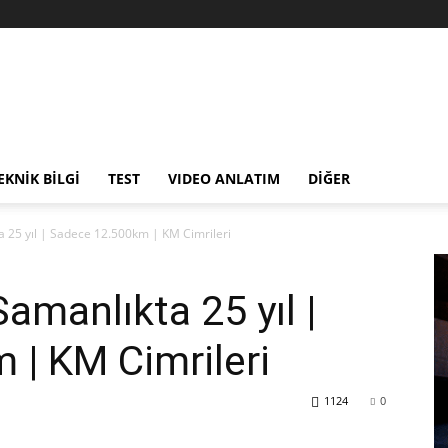
EKNİK BİLGİ
TEST
VIDEO ANLATIM
DİĞER
25 yıl | Sadece 12.500km | KM Cimrileri
manlıkta 25 yıl |
| KM Cimrileri
1124
0