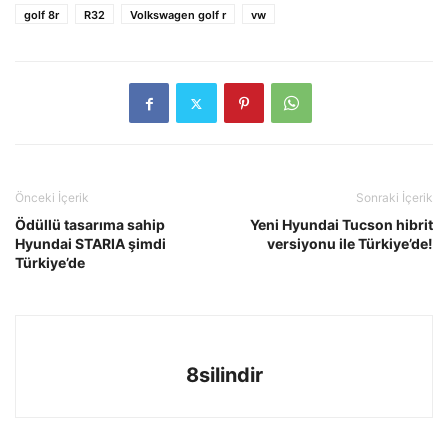
golf 8r
R32
Volkswagen golf r
vw
Önceki İçerik
Sonraki İçerik
Ödüllü tasarıma sahip
Yeni Hyundai Tucson hibrit
Hyundai STARIA şimdi
versiyonu ile Türkiye’de!
Türkiye’de
8silindir