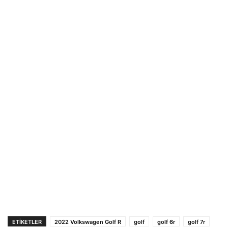
ETIKETLER
2022 Volkswagen Golf R
golf
golf 6r
golf 7r