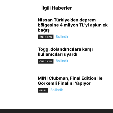
İlgili Haberler
Nissan Türkiye’den deprem
bölgesine 4 milyon TL’yi aşkın ek
bağış
8silindir
ÖNE ÇIKAN
Togg, dolandırıcılara karşı
kullanıcıları uyardı
8silindir
ÖNE ÇIKAN
MINI Clubman, Final Edition ile
Görkemli Finalini Yapıyor
8silindir
GENEL