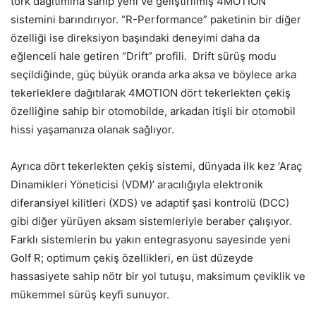
tork dağıtımına sahip yeni ve geliştirilmiş 4MOTION
sistemini barındırıyor. “R-Performance” paketinin bir diğer
özelliği ise direksiyon başındaki deneyimi daha da
eğlenceli hale getiren “Drift” profili. Drift sürüş modu
seçildiğinde, güç büyük oranda arka aksa ve böylece arka
tekerleklere dağıtılarak 4MOTION dört tekerlekten çekiş
özelliğine sahip bir otomobilde, arkadan itişli bir otomobil
hissi yaşamanıza olanak sağlıyor.
Ayrıca dört tekerlekten çekiş sistemi, dünyada ilk kez ‘Araç
Dinamikleri Yöneticisi (VDM)’ aracılığıyla elektronik
diferansiyel kilitleri (XDS) ve adaptif şasi kontrolü (DCC)
gibi diğer yürüyen aksam sistemleriyle beraber çalışıyor.
Farklı sistemlerin bu yakın entegrasyonu sayesinde yeni
Golf R; optimum çekiş özellikleri, en üst düzeyde
hassasiyete sahip nötr bir yol tutuşu, maksimum çeviklik ve
mükemmel sürüş keyfi sunuyor.