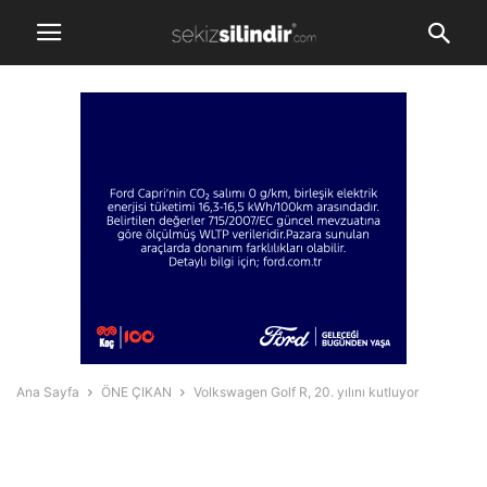
Ana Sayfa
ÖNE ÇIKAN
Volkswagen Golf R, 20. yılını kutluyor