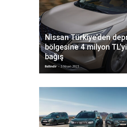
Nissan Türkiye’den de
bölgesine 4 milyon TL’y
bağış
8silindir
-
3 Nisan 2023