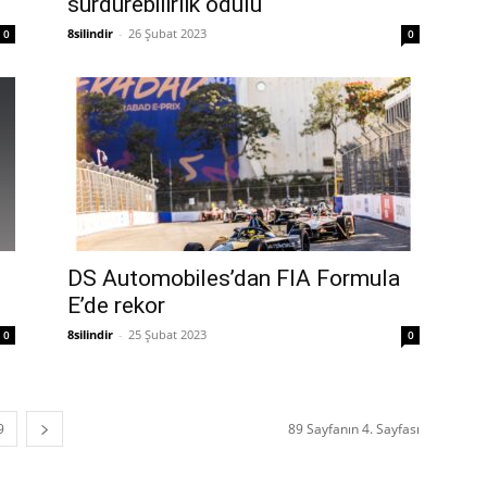
sürdürebilirlik ödülü
8silindir
-
26 Şubat 2023
0
0
DS Automobiles’dan FIA Formula
E’de rekor
8silindir
-
25 Şubat 2023
0
0
9
89 Sayfanın 4. Sayfası