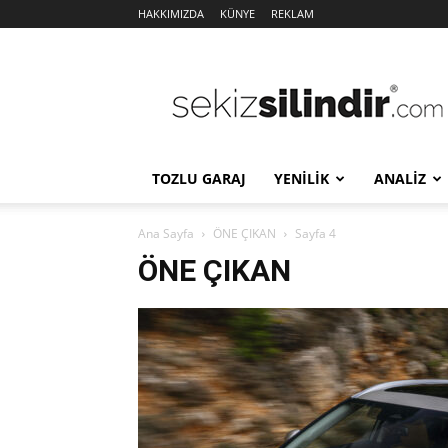
HAKKIMIZDA
KÜNYE
REKLAM
Sekiz
Silindir
TOZLU GARAJ
YENİLİK
ANALİZ
Ana Sayfa
ÖNE ÇIKAN
Sayfa 4
ÖNE ÇIKAN