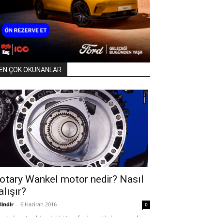
EN ÇOK OKUNANLAR
otary Wankel motor nedir? Nasıl
alışır?
lindir
-
6 Haziran 2016
0