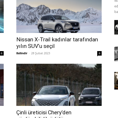
Wa
ed
ba
Nissan X-Trail kadınlar tarafından
yılın SUV’u seçil
8silindir
-
28 Şubat 2023
0
0
Çinli üreticisi Chery’den