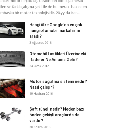
nkel motor birçok kişi tarafından oldukça merak
ilen ve farklı çalışma şekli ile de bu merakı hak eden
mbaşka bir motor teknolojisidir. 20.yy'da icat...
Hangi ülke Google’da en çok
hangi otomobil markalarını
aradı?
3 Ağustos 2016
Otomobil Lastikleri Üzerindeki
İfadeler Ne Anlama Gelir?
24 Ocak 2012
Motor soğutma sistemi nedir?
Nasıl çalışır?
19 Haziran 2016
Şaft tüneli nedir? Neden bazı
önden çekişli araçlarda da
vardır?
30 Kasım 2016