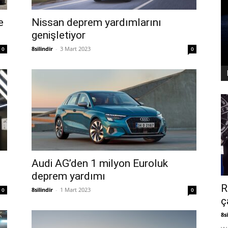
e
Nissan deprem yardımlarını
genişletiyor
8silindir
-
3 Mart 2023
0
0
Audi AG’den 1 milyon Euroluk
deprem yardımı
R
8silindir
-
1 Mart 2023
0
0
ç
8si