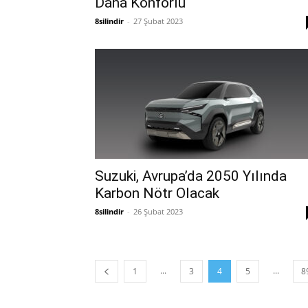
Daha Konforlu
8silindir
-
27 Şubat 2023
Suzuki, Avrupa’da 2050 Yılında
Karbon Nötr Olacak
8silindir
-
26 Şubat 2023
...
...
1
3
4
5
8