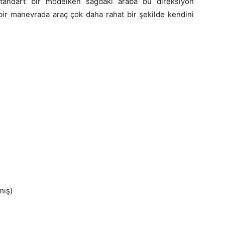
standart bir modelken sağdaki araba bu direksiyon
bir manevrada araç çok daha rahat bir şekilde kendini
mış)