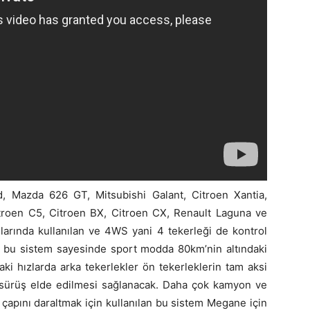
 Mazda 626 GT, Mitsubishi Galant, Citroen Xantia,
itroen C5, Citroen BX, Citroen CX, Renault Laguna ve
larında kullanılan ve 4WS yani 4 tekerleği de kontrol
an bu sistem sayesinde sport modda 80km’nin altındaki
ki hızlarda arka tekerlekler ön tekerleklerin tam aksi
sürüş elde edilmesi sağlanacak. Daha çok kamyon ve
çapını daraltmak için kullanılan bu sistem Megane için