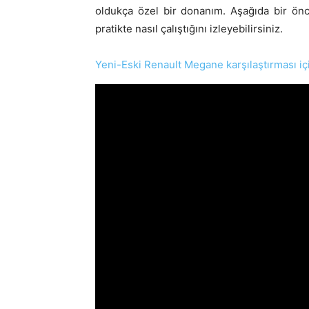
oldukça özel bir donanım. Aşağıda bir ö
pratikte nasıl çalıştığını izleyebilirsiniz.
Yeni-Eski Renault Megane karşılaştırması içi