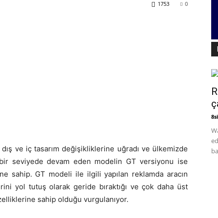
1753
0
R
ç
8si
Wa
ed
ış ve iç tasarım değişikliklerine uğradı ve ülkemizde
ba
iyi bir seviyede devam eden modelin GT versiyonu ise
ne sahip. GT modeli ile ilgili yapılan reklamda aracın
ini yol tutuş olarak geride bıraktığı ve çok daha üst
elliklerine sahip olduğu vurgulanıyor.