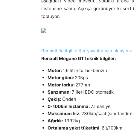
aşağıdaki video mevcut. Soldaki araba 
sistemine sahip. Açıkça görünüyor ki sert 
topluyor.
Renault ile ilgili diğer yayınlar için tıklayınız
Renault Megane GT teknik bilgiler:
Motor:
1.6 litre turbo-benzin
Motor gücü:
205ps
Motor torku:
277nm
Şanzıman:
7 ileri EDC otomatik
Çekiş:
Önden
0-100km hızlanma:
7.1 saniye
Maksimum hız:
230km/saat (sınırlandırıl
Ağırlık:
1392kg
Ortalama yakıt tüketimi
: 6lt/100km