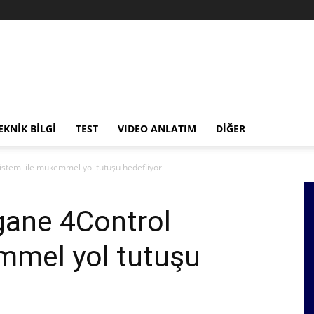
EKNİK BİLGİ
TEST
VIDEO ANLATIM
DİĞER
istemi ile mükemmel yol tutuşu hedefliyor
gane 4Control
mmel yol tutuşu