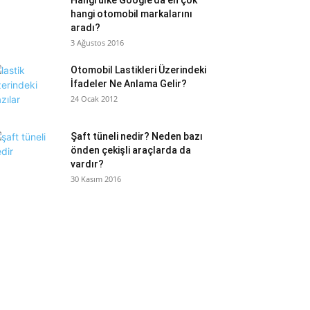
Hangi ülke Google’da en çok
hangi otomobil markalarını
aradı?
3 Ağustos 2016
Otomobil Lastikleri Üzerindeki
İfadeler Ne Anlama Gelir?
24 Ocak 2012
Şaft tüneli nedir? Neden bazı
önden çekişli araçlarda da
vardır?
30 Kasım 2016