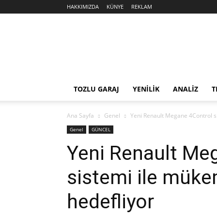
HAKKIMIZDA
KÜNYE
REKLAM
Sekiz
Silindir
TOZLU GARAJ
YENİLİK
ANALİZ
T
Ana Sayfa
Genel
Yeni Renault Megane 4Control s
Genel
GÜNCEL
Yeni Renault Me
sistemi ile müke
hedefliyor