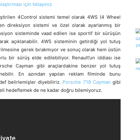
aştırması için tıklayınız
iştirilen 4Control sistemi temel olarak 4WS (4 Wheel
en direksiyon sistemi ve özel olarak ayarlanmış bir
siyon sisteminde vaad edilen ise sportif bir sürüşün
k açıklanabilir. 4WS sisteminin getirdiği yol tutuş
irilmesine gerek bırakmıyor ve sonuç olarak hem üstün
 bir sürüş elde edilebiliyor. Renault’un iddiası ise
sche Cayman gibi araçlardakine benzer yol tutuş
enebilir. En azından yapılan reklam filminde bunu
f belirlemişler diyebiliriz.
Porsche 718 Cayman
gibi
deli hedeflemek de ne kadar doğru bilemiyoruz.