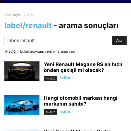
Ana Sayfa
Ara
label/renault
-
arama sonuçları
Aradığını bulamadıysan, yeni bir arama yap
Yeni Renault Megane RS en hızlı
önden çekişli mi olacak?
8silindir
ANALİZ
Hangi otomobil markası hangi
markanın sahibi?
8silindir
ANALİZ