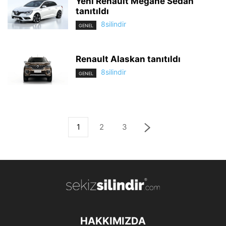
Yeni Renault Megane Sedan
tanıtıldı
8silindir
GENEL
Renault Alaskan tanıtıldı
8silindir
GENEL
1
2
3
HAKKIMIZDA