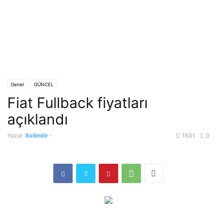
Genel
GÜNCEL
Fiat Fullback fiyatları
açıklandı
Yazar
8silindir
-
1631
0