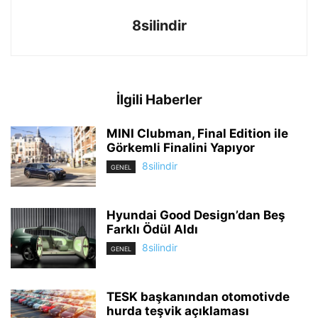
8silindir
İlgili Haberler
MINI Clubman, Final Edition ile
Görkemli Finalini Yapıyor
8silindir
GENEL
Hyundai Good Design’dan Beş
Farklı Ödül Aldı
8silindir
GENEL
TESK başkanından otomotivde
hurda teşvik açıklaması