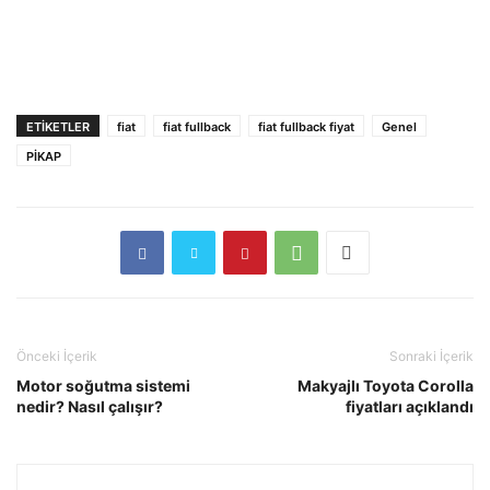
ETIKETLER
fiat
fiat fullback
fiat fullback fiyat
Genel
PİKAP
Önceki İçerik
Sonraki İçerik
Motor soğutma sistemi
Makyajlı Toyota Corolla
nedir? Nasıl çalışır?
fiyatları açıklandı