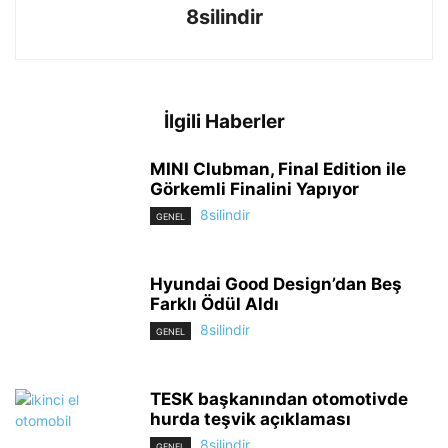
8silindir
İlgili Haberler
MINI Clubman, Final Edition ile
Görkemli Finalini Yapıyor
8silindir
GENEL
Hyundai Good Design’dan Beş
Farklı Ödül Aldı
8silindir
GENEL
TESK başkanından otomotivde
hurda teşvik açıklaması
8silindir
GENEL