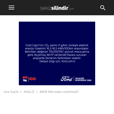
Ana Sayfa
ANALİZ
BMW M8 neden üretilmedi?