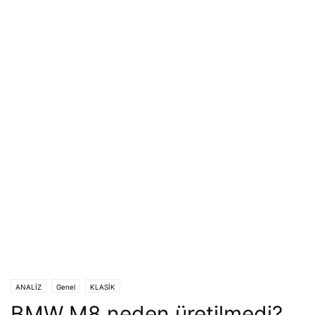
ANALİZ
Genel
KLASİK
BMW M8 neden üretilmedi?