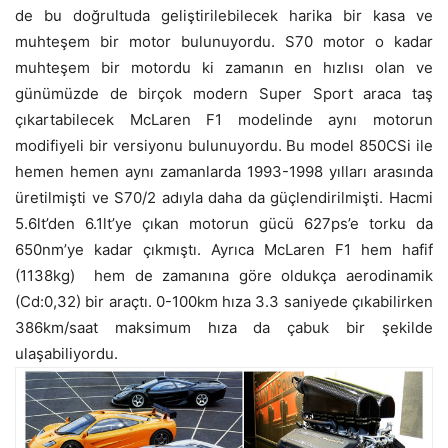
de bu doğrultuda geliştirilebilecek harika bir kasa ve
muhteşem bir motor bulunuyordu. S70 motor o kadar
muhteşem bir motordu ki zamanın en hızlısı olan ve
günümüzde de birçok modern Super Sport araca taş
çıkartabilecek McLaren F1 modelinde aynı motorun
modifiyeli bir versiyonu bulunuyordu. Bu model 850CSi ile
hemen hemen aynı zamanlarda 1993-1998 yılları arasında
üretilmişti ve S70/2 adıyla daha da güçlendirilmişti. Hacmi
5.6lt’den 6.1lt’ye çıkan motorun gücü 627ps’e torku da
650nm’ye kadar çıkmıştı. Ayrıca McLaren F1 hem hafif
(1138kg) hem de zamanına göre oldukça aerodinamik
(Cd:0,32) bir araçtı. 0-100km hıza 3.3 saniyede çıkabilirken
386km/saat maksimum hıza da çabuk bir şekilde
ulaşabiliyordu.