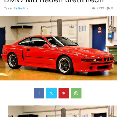
Yazar
8silindir
-
2139
0