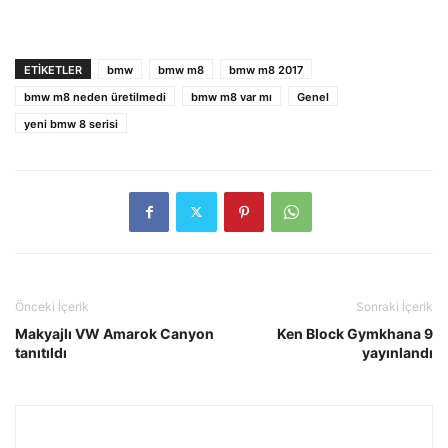
ETIKETLER
bmw
bmw m8
bmw m8 2017
bmw m8 neden üretilmedi
bmw m8 var mı
Genel
yeni bmw 8 serisi
Önceki İçerik
Sonraki İçerik
Makyajlı VW Amarok Canyon
Ken Block Gymkhana 9
tanıtıldı
yayınlandı