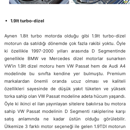
1.9lt turbo-dizel
Aynen 1.8lt turbo motorda olduğu gibi 1.9lt turbo-dizel
motorun da satıldığı dönemde çok fazla rakibi yoktu. Öyle
ki özellikle 1997-2000 yılları arasında D Segmentinde
genellikle BMW ve Mercedes dizel motorlar sunarken
VW’in 1.9lt dizel motoru hem VW Passat hem de Audi A4
modelinde bu sınıfta kendine yer bulmuştu. Premium
markalardan önemli oranda ucuz olması ve kaliteli
özellikleri sayesinde de düşük yakıt tüketen ve yüksek
torka sahip olan VW Passat modeline adeta hücum yaşandı.
Öyle ki ikinci el ilan yayınlayan sitelere bakılırsa bu motora
sahip VW Passat modelinin D Segmenti rakiplerine karşı
satış anlamında ne kadar üstün olduğu görülebilir.
Ülkemize 3 farklı motor seçeneği ile gelen 1.9TDI motorun