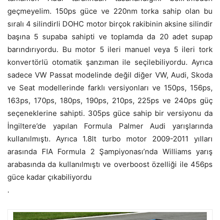
geçmeyelim. 150ps güce ve 220nm torka sahip olan bu
sıralı 4 silindirli DOHC motor birçok rakibinin aksine silindir
başına 5 supaba sahipti ve toplamda da 20 adet supap
barındırıyordu. Bu motor 5 ileri manuel veya 5 ileri tork
konvertörlü otomatik şanzıman ile seçilebiliyordu. Ayrıca
sadece VW Passat modelinde değil diğer VW, Audi, Skoda
ve Seat modellerinde farklı versiyonları ve 150ps, 156ps,
163ps, 170ps, 180ps, 190ps, 210ps, 225ps ve 240ps güç
seçeneklerine sahipti. 305ps güce sahip bir versiyonu da
İngiltere’de yapılan Formula Palmer Audi yarışlarında
kullanılmıştı. Ayrıca 1.8lt turbo motor 2009-2011 yılları
arasında FIA Formula 2 Şampiyonası’nda Williams yarış
arabasında da kullanılmıştı ve overboost özelliği ile 456ps
güce kadar çıkabiliyordu
.