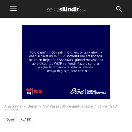
Ana Sayfa
Genel
VW Passat B5 ve unutulmazları;1.8T ve 1.9TDI
motorlar
Genel
KLASİK