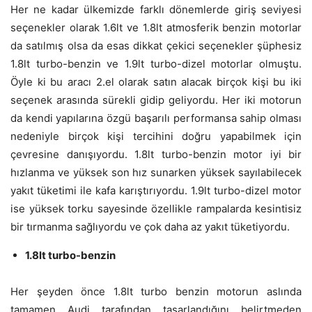
Her ne kadar ülkemizde farklı dönemlerde giriş seviyesi
seçenekler olarak 1.6lt ve 1.8lt atmosferik benzin motorlar
da satılmış olsa da esas dikkat çekici seçenekler şüphesiz
1.8lt turbo-benzin ve 1.9lt turbo-dizel motorlar olmuştu.
Öyle ki bu aracı 2.el olarak satın alacak birçok kişi bu iki
seçenek arasında sürekli gidip geliyordu. Her iki motorun
da kendi yapılarına özgü başarılı performansa sahip olması
nedeniyle birçok kişi tercihini doğru yapabilmek için
çevresine danışıyordu. 1.8lt turbo-benzin motor iyi bir
hızlanma ve yüksek son hız sunarken yüksek sayılabilecek
yakıt tüketimi ile kafa karıştırıyordu. 1.9lt turbo-dizel motor
ise yüksek torku sayesinde özellikle rampalarda kesintisiz
bir tırmanma sağlıyordu ve çok daha az yakıt tüketiyordu.
1.8lt turbo-benzin
Her şeyden önce 1.8lt turbo benzin motorun aslında
tamamen Audi tarafından tasarlandığını belirtmeden