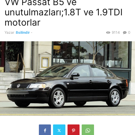
VW Passat B5 ve
unutulmazları;1.8T ve 1.9TDI
motorlar
Yazar
8silindir
-
9114
0