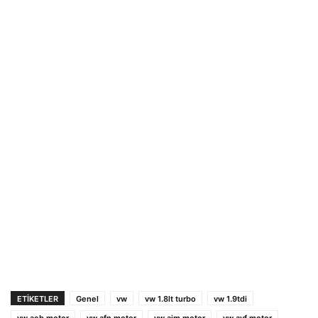
ETIKETLER
Genel
vw
vw 1.8lt turbo
vw 1.9tdi
vw aeb motor
vw afn motor
vw ajm motor
vw avf motor