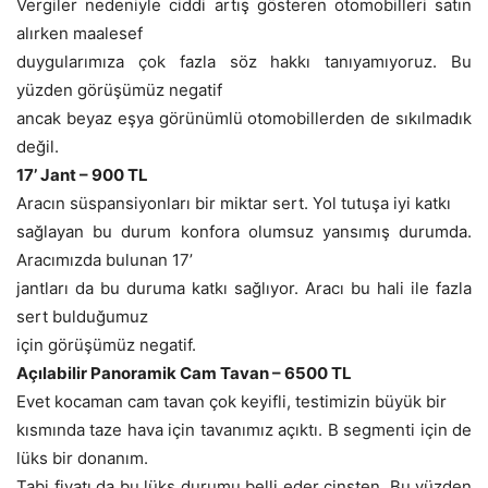
Vergiler nedeniyle ciddi artış gösteren otomobilleri satın
alırken maalesef
duygularımıza çok fazla söz hakkı tanıyamıyoruz. Bu
yüzden görüşümüz negatif
ancak beyaz eşya görünümlü otomobillerden de sıkılmadık
değil.
17’ Jant – 900 TL
Aracın süspansiyonları bir miktar sert. Yol tutuşa iyi katkı
sağlayan bu durum konfora olumsuz yansımış durumda.
Aracımızda bulunan 17’
jantları da bu duruma katkı sağlıyor. Aracı bu hali ile fazla
sert bulduğumuz
için görüşümüz negatif.
Açılabilir Panoramik Cam Tavan – 6500 TL
Evet kocaman cam tavan çok keyifli, testimizin büyük bir
kısmında taze hava için tavanımız açıktı. B segmenti için de
lüks bir donanım.
Tabi fiyatı da bu lüks durumu belli eder cinsten. Bu yüzden