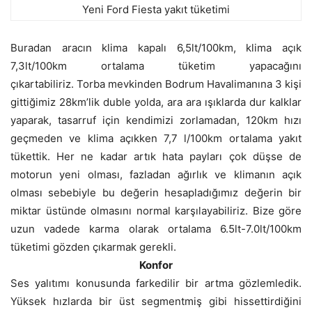
Yeni Ford Fiesta yakıt tüketimi
Buradan aracın klima kapalı 6,5lt/100km, klima açık
7,3lt/100km ortalama tüketim yapacağını
çıkartabiliriz. Torba mevkinden Bodrum Havalimanına 3 kişi
gittiğimiz 28km’lik duble yolda, ara ara ışıklarda dur kalklar
yaparak, tasarruf için kendimizi zorlamadan, 120km hızı
geçmeden ve klima açıkken 7,7 l/100km ortalama yakıt
tükettik. Her ne kadar artık hata payları çok düşse de
motorun yeni olması, fazladan ağırlık ve klimanın açık
olması sebebiyle bu değerin hesapladığımız değerin bir
miktar üstünde olmasını normal karşılayabiliriz. Bize göre
uzun vadede karma olarak ortalama 6.5lt-7.0lt/100km
tüketimi gözden çıkarmak gerekli.
Konfor
Ses yalıtımı konusunda farkedilir bir artma gözlemledik.
Yüksek hızlarda bir üst segmentmiş gibi hissettirdiğini