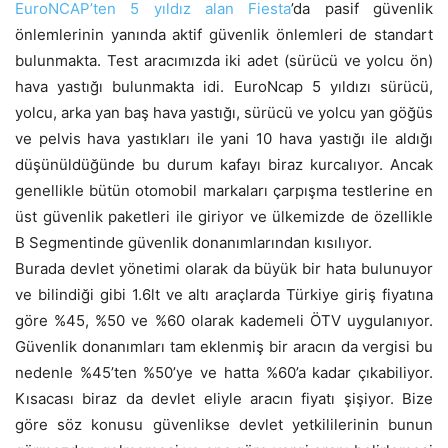
EuroNCAP’ten 5 yıldız alan Fiesta
’da pasif güvenlik
önlemlerinin yanında aktif güvenlik önlemleri de standart
bulunmakta. Test aracımızda iki adet (sürücü ve yolcu ön)
hava yastığı bulunmakta idi. EuroNcap 5 yıldızı sürücü,
yolcu, arka yan baş hava yastığı, sürücü ve yolcu yan göğüs
ve pelvis hava yastıkları ile yani 10 hava yastığı ile aldığı
düşünüldüğünde bu durum kafayı biraz kurcalıyor. Ancak
genellikle bütün otomobil markaları çarpışma testlerine en
üst güvenlik paketleri ile giriyor ve ülkemizde de özellikle
B Segmentinde güvenlik donanımlarından kısılıyor.
Burada devlet yönetimi olarak da büyük bir hata bulunuyor
ve bilindiği gibi 1.6lt ve altı araçlarda Türkiye giriş fiyatına
göre %45, %50 ve %60 olarak kademeli ÖTV uygulanıyor.
Güvenlik donanımları tam eklenmiş bir aracın da vergisi bu
nedenle %45’ten %50’ye ve hatta %60’a kadar çıkabiliyor.
Kısacası biraz da devlet eliyle aracın fiyatı şişiyor. Bize
göre söz konusu güvenlikse devlet yetkililerinin bunun