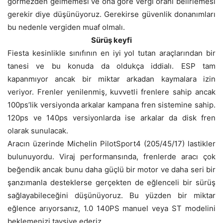
görmezden gelmemesi ve ona göre vergi oranı belirlemesi
gerekir diye düşünüyoruz. Gerekirse güvenlik donanımları
bu nedenle vergiden muaf olmalı.
Sürüş keyfi
Fiesta kesinlikle sınıfının en iyi yol tutan araçlarından bir
tanesi ve bu konuda da oldukça iddialı. ESP tam
kapanmıyor ancak bir miktar arkadan kaymalara izin
veriyor. Frenler yenilenmiş, kuvvetli frenlere sahip ancak
100ps’lik versiyonda arkalar kampana fren sistemine sahip.
120ps ve 140ps versiyonlarda ise arkalar da disk fren
olarak sunulacak.
Aracın üzerinde Michelin PilotSport4 (205/45/17) lastikler
bulunuyordu. Viraj performansında, frenlerde aracı çok
beğendik ancak bunu daha güçlü bir motor ve daha seri bir
şanzımanla desteklerse gerçekten de eğlenceli bir sürüş
sağlayabileceğini düşünüyoruz. Bu yüzden bir miktar
eğlence arıyorsanız, 1.0 140PS manuel veya ST modelini
beklemenizi tavsiye ederiz.