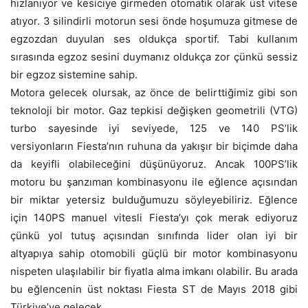
hızlanıyor ve kesiciye girmeden otomatik olarak üst vitese
atıyor. 3 silindirli motorun sesi önde hoşumuza gitmese de
egzozdan duyulan ses oldukça sportif. Tabi kullanım
sırasında egzoz sesini duymanız oldukça zor çünkü sessiz
bir egzoz sistemine sahip.
Motora gelecek olursak, az önce de belirttiğimiz gibi son
teknoloji bir motor. Gaz tepkisi değişken geometrili (VTG)
turbo sayesinde iyi seviyede, 125 ve 140 PS’lik
versiyonların Fiesta’nın ruhuna da yakışır bir biçimde daha
da keyifli olabileceğini düşünüyoruz. Ancak 100PS’lik
motoru bu şanzıman kombinasyonu ile eğlence açısından
bir miktar yetersiz bulduğumuzu söyleyebiliriz. Eğlence
için 140PS manuel vitesli Fiesta’yı çok merak ediyoruz
çünkü yol tutuş açısından sınıfında lider olan iyi bir
altyapıya sahip otomobili güçlü bir motor kombinasyonu
nispeten ulaşılabilir bir fiyatla alma imkanı olabilir. Bu arada
bu eğlencenin üst noktası Fiesta ST de Mayıs 2018 gibi
Türkiye’ye gelecek.