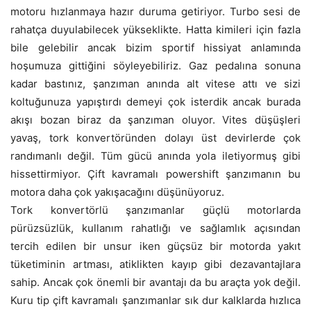
motoru hızlanmaya hazır duruma getiriyor. Turbo sesi de
rahatça duyulabilecek yükseklikte. Hatta kimileri için fazla
bile gelebilir ancak bizim sportif hissiyat anlamında
hoşumuza gittiğini söyleyebiliriz. Gaz pedalına sonuna
kadar bastınız, şanzıman anında alt vitese attı ve sizi
koltuğunuza yapıştırdı demeyi çok isterdik ancak burada
akışı bozan biraz da şanzıman oluyor. Vites düşüşleri
yavaş, tork konvertöründen dolayı üst devirlerde çok
randımanlı değil. Tüm gücü anında yola iletiyormuş gibi
hissettirmiyor. Çift kavramalı powershift şanzımanın bu
motora daha çok yakışacağını düşünüyoruz.
Tork konvertörlü şanzımanlar güçlü motorlarda
pürüzsüzlük, kullanım rahatlığı ve sağlamlık açısından
tercih edilen bir unsur iken güçsüz bir motorda yakıt
tüketiminin artması, atiklikten kayıp gibi dezavantajlara
sahip. Ancak çok önemli bir avantajı da bu araçta yok değil.
Kuru tip çift kavramalı şanzımanlar sık dur kalklarda hızlıca