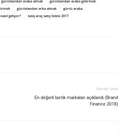
gürcistandan araba almak
gürcistandan araba getirmek
tirmek
gürcistandan arba almak
gürcü araba
nasıl geliyor?
tasiş araç satış listesi 2017
Sonraki İçerik
En değerli lastik markaları açıklandı (Brand
Finance 2018)