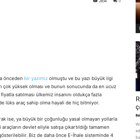
2834
0
ha önceden
bir yazımız
olmuştu ve bu yazı büyük ilgi
nin çok yüksek olması ve bunun sonucunda da en ucuz
 fiyatla satılması ülkemiz insanını oldukça fazla
R
de lüks araç sahip olma hayali de hiç bitmiyor.
ç
8si
rak ise, ya büyük bir çoğunluğu yasal olmayan yollarla
Wa
 araçların devlet eliyle satışa çıkartıldığı tamamen
ed
österilebilir. Biz de daha önce E-İhale sisteminde 4
ba