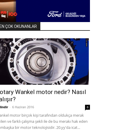
EN ÇOK OKUNANLAR
otary Wankel motor nedir? Nasıl
alışır?
lindir
-
6 Haziran 2016
0
nkel motor birçok kişi tarafından oldukça merak
ilen ve farklı çalışma şekli ile de bu merakı hak eden
mbaşka bir motor teknolojisidir. 20.yy'da icat...