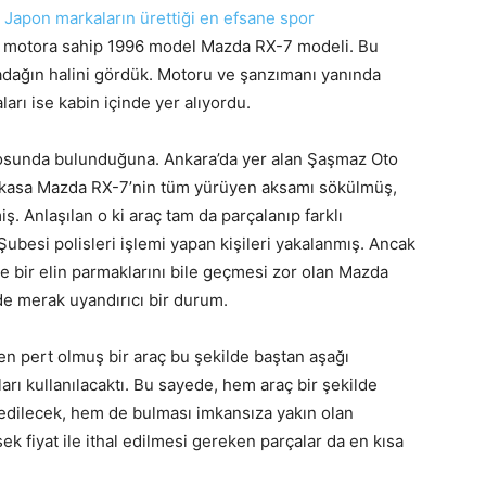
,
Japon markaların ürettiği en efsane spor
motora sahip 1996 model Mazda RX-7 modeli. Bu
madağın halini gördük. Motoru ve şanzımanı yanında
arı ise kabin içinde yer alıyordu.
osunda bulunduğuna. Ankara’da yer alan Şaşmaz Oto
ne kasa Mazda RX-7’nin tüm yürüyen aksamı sökülmüş,
. Anlaşılan o ki araç tam da parçalanıp farklı
Şubesi polisleri işlemi yapan kişileri yakalanmış. Ancak
 bir elin parmaklarını bile geçmesi zor olan Mazda
de merak uyandırıcı bir durum.
n pert olmuş bir araç bu şekilde baştan aşağı
rı kullanılacaktı. Bu sayede, hem araç bir şekilde
bedilecek, hem de bulması imkansıza yakın olan
k fiyat ile ithal edilmesi gereken parçalar da en kısa