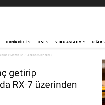
TEKNİK BİLGİ
TEST
VIDEO ANLATIM
DİĞER
çalamak; Mazda RX-7 üzerinden bir örnek
ç getirip
da RX-7 üzerinden