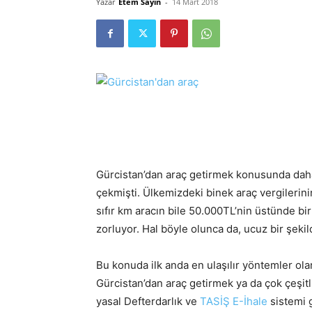
Yazar
Etem Sayın
-
14 Mart 2018
Gürcistan’dan araç getirmek konusunda da
çekmişti. Ülkemizdeki binek araç vergileri
sıfır km aracın bile 50.000TL’nin üstünde bir
zorluyor. Hal böyle olunca da, ucuz bir şekil
Bu konuda ilk anda en ulaşılır yöntemler ola
Gürcistan’dan araç getirmek ya da çok çeşitli
yasal Defterdarlık ve
TASİŞ E-İhale
sistemi g