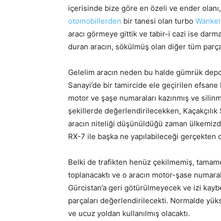
içerisinde bize göre en özeli ve ender olanı
otomobillerden
bir tanesi olan turbo
Wankel
aracı görmeye gittik ve tabir-i cazi ise dar
duran aracın, sökülmüş olan diğer tüm parçal
Gelelim aracın neden bu halde gümrük dep
Sanayi’de bir tamircide ele geçirilen efsa
motor ve şaşe numaraları kazınmış ve silinmiş
şekillerde değerlendirilecekken, Kaçakçılık 
aracın niteliği düşünüldüğü zaman ülkemizde
RX-7 ile başka ne yapılabileceği gerçekten 
Belki de trafikten henüz çekilmemiş, tamame
toplanacaktı ve o aracın motor-şase numarala
Gürcistan’a geri götürülmeyecek ve izi kay
parçaları değerlendirilecekti. Normalde yükse
ve ucuz yoldan kullanılmış olacaktı.