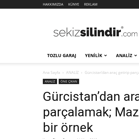
HAKKIMIZDA
KÜNYE
REKLAM
Sekiz
Silindir
TOZLU GARAJ
YENİLİK
ANALİZ
Ana Sayfa
ANALİZ
Gürcistan’dan araç getirip par
ANALİZ
ÖNE ÇIKAN
Gürcistan’dan ara
parçalamak; Maz
bir örnek