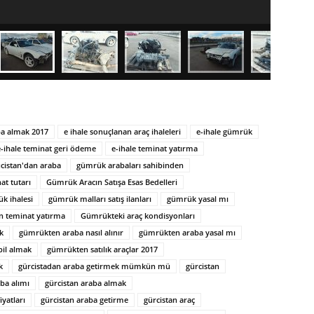
a almak 2017
e ihale sonuçlanan araç ihaleleri
e-ihale gümrük
e-ihale teminat geri ödeme
e-ihale teminat yatırma
cistan'dan araba
gümrük arabaları sahibinden
t tutarı
Gümrük Aracın Satışa Esas Bedelleri
k ihalesi
gümrük malları satış ilanları
gümrük yasal mı
n teminat yatırma
Gümrükteki araç kondisyonları
k
gümrükten araba nasıl alınır
gümrükten araba yasal mı
il almak
gümrükten satılık araçlar 2017
k
gürcistadan araba getirmek mümkün mü
gürcistan
aba alımı
gürcistan araba almak
iyatları
gürcistan araba getirme
gürcistan araç