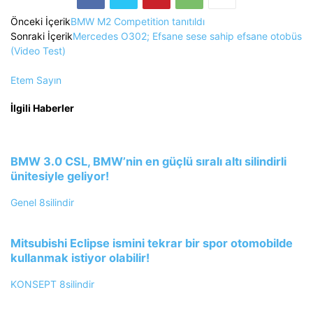
Önceki İçerik
BMW M2 Competition tanıtıldı
Sonraki İçerik
Mercedes O302; Efsane sese sahip efsane otobüs
(Video Test)
Etem Sayın
İlgili Haberler
BMW 3.0 CSL, BMW’nin en güçlü sıralı altı silindirli
ünitesiyle geliyor!
Genel
8silindir
Mitsubishi Eclipse ismini tekrar bir spor otomobilde
kullanmak istiyor olabilir!
KONSEPT
8silindir