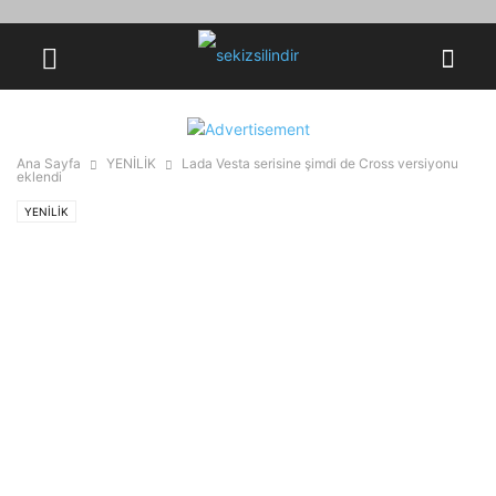
Ana Sayfa
YENİLİK
Lada Vesta serisine şimdi de Cross versiyonu
eklendi
YENİLİK