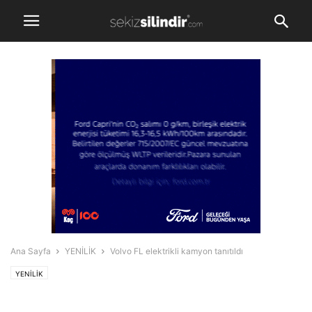
Ana Sayfa
YENİLİK
Volvo FL elektrikli kamyon tanıtıldı
YENİLİK