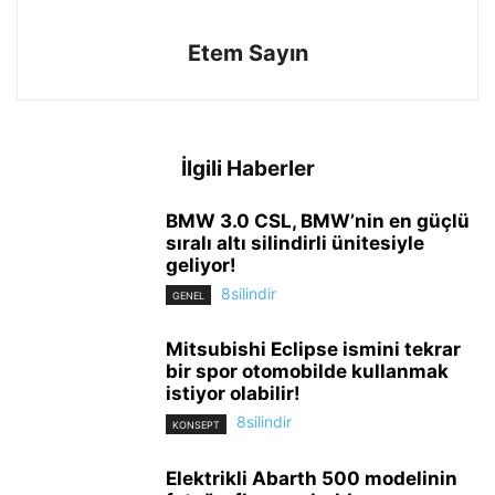
Etem Sayın
İlgili Haberler
BMW 3.0 CSL, BMW’nin en güçlü
sıralı altı silindirli ünitesiyle
geliyor!
8silindir
GENEL
Mitsubishi Eclipse ismini tekrar
bir spor otomobilde kullanmak
istiyor olabilir!
8silindir
KONSEPT
Elektrikli Abarth 500 modelinin