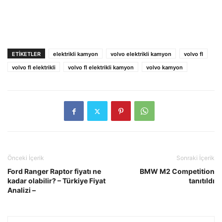
ETIKETLER
elektrikli kamyon
volvo elektrikli kamyon
volvo fl
volvo fl elektrikli
volvo fl elektrikli kamyon
volvo kamyon
Önceki İçerik
Sonraki İçerik
Ford Ranger Raptor fiyatı ne
BMW M2 Competition
kadar olabilir? – Türkiye Fiyat
tanıtıldı
Analizi –