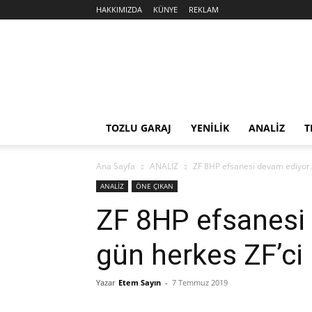
HAKKIMIZDA
KÜNYE
REKLAM
Sekiz
Silindir
TOZLU GARAJ
YENİLİK
ANALİZ
T
Ana Sayfa
ANALİZ
ZF 8HP efsanesi devam ediyor. 
ANALİZ
ÖNE ÇIKAN
ZF 8HP efsanesi 
gün herkes ZF’ci
Yazar
Etem Sayın
-
7 Temmuz 2019