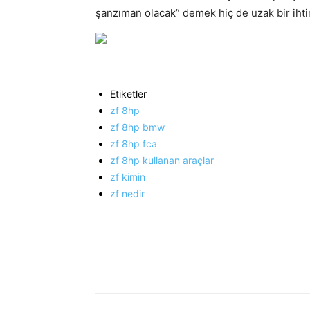
şanzıman olacak” demek hiç de uzak bir iht
Etiketler
zf 8hp
zf 8hp bmw
zf 8hp fca
zf 8hp kullanan araçlar
zf kimin
zf nedir