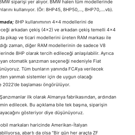
se BMW siparişi yer alıyor. BMW halen tüm modellerinde
onlarını kullanıyor. (Ör: 8HP45, 8HP50,…, 8HP70,….vb).
amada;
8HP kullanımının 4×4 modellerini de
leceği arkadan çekiş (4×2) ve arkadan çekiş temelli 4×4
da pikap ve ticari modellerini üreten RAM markası ile
ındığı zaman, diğer RAM modellerinin de sadece V8
rinde 8HP olarak tercih edileceği anlaşılabilir. Ayrıca
ayan otomatik şanzıman seçeneği nedeniyle Fiat
ünüyoruz. Tüm bunların yanında FCA’ya verilecek
içten yanmalı sistemler için de uygun olacağı
 ise 2022’de başlaması öngörülüyor.
Şanzımanlar ilk olarak Almanya fabrikasından, ardından
in edilecek. Bu açıklama bile tek başına, siparişin
ayacağını gösteriyor diye düşünüyoruz.
bil markaları haricinde Amerikan-İtalyan
biliyorsa, abartı da olsa “Bir gün her araçta ZF