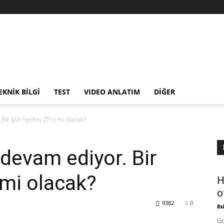
EKNİK BİLGİ
TEST
VIDEO ANLATIM
DİĞER
Bir gün herkes ZF’ci mi olacak?
devam ediyor. Bir
 mi olacak?
H
o
9382
0
8si
Go