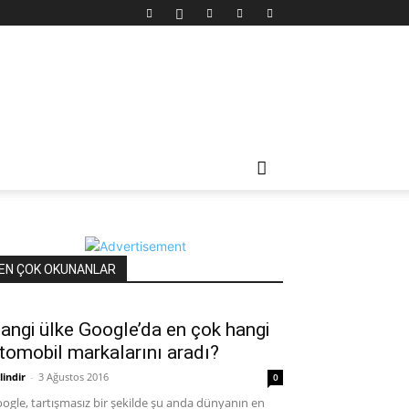
EN ÇOK OKUNANLAR
angi ülke Google’da en çok hangi
tomobil markalarını aradı?
lindir
-
3 Ağustos 2016
0
ogle, tartışmasız bir şekilde şu anda dünyanın en