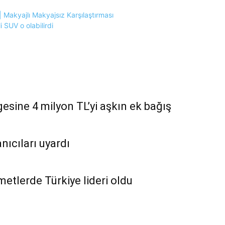
 Makyajlı Makyajsız Karşılaştırması
 SUV o olabilirdi
esine 4 milyon TL’yi aşkın ek bağış
nıcıları uyardı
zmetlerde Türkiye lideri oldu