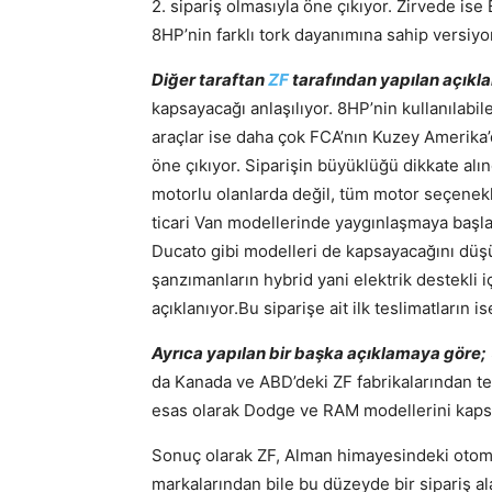
2. sipariş olmasıyla öne çıkıyor. Zirvede i
8HP’nin farklı tork dayanımına sahip versiy
Diğer taraftan
ZF
tarafından yapılan açıkl
kapsayacağı anlaşılıyor. 8HP’nin kullanılabi
araçlar ise daha çok FCA’nın Kuzey Amerika’
öne çıkıyor. Siparişin büyüklüğü dikkate al
motorlu olanlarda değil, tüm motor seçenekle
ticari Van modellerinde yaygınlaşmaya başl
Ducato gibi modelleri de kapsayacağını düş
şanzımanların hybrid yani elektrik destekli 
açıklanıyor.Bu siparişe ait ilk teslimatların
Ayrıca yapılan bir başka açıklamaya göre;
da Kanada ve ABD’deki ZF fabrikalarından tem
esas olarak Dodge ve RAM modellerini kaps
Sonuç olarak ZF, Alman himayesindeki otomo
markalarından bile bu düzeyde bir sipariş ala