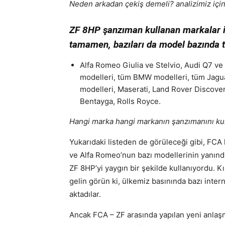
Neden arkadan çekiş demeli? analizimiz içi
ZF 8HP şanzıman kullanan markalar is
tamamen, bazıları da model bazında t
Alfa Romeo Giulia ve Stelvio, Audi Q7 v
modelleri, tüm BMW modelleri, tüm Jagu
modelleri, Maserati, Land Rover Discove
Bentayga, Rolls Royce.
Hangi marka hangi markanın şanzımanını kul
Yukarıdaki listeden de görüleceği gibi, FCA
ve Alfa Romeo’nun bazı modellerinin yanı
ZF 8HP’yi yaygın bir şekilde kullanıyordu. K
gelin görün ki, ülkemiz basınında bazı intern
aktadılar.
Ancak FCA – ZF arasında yapılan yeni anlaşm