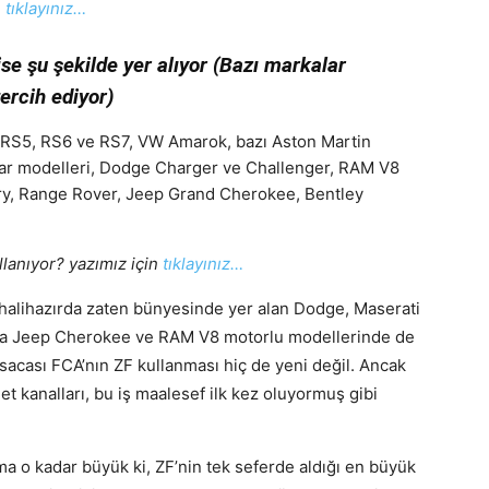
n
tıklayınız…
e şu şekilde yer alıyor (Bazı markalar
ercih ediyor)
e RS5, RS6 ve RS7, VW Amarok, bazı Aston Martin
ar modelleri, Dodge Charger ve Challenger, RAM V8
ry, Range Rover, Jeep Grand Cherokee, Bentley
lanıyor? yazımız için
tıklayınız…
 halihazırda zaten bünyesinde yer alan Dodge, Maserati
nda Jeep Cherokee ve RAM V8 motorlu modellerinde de
ısacası FCA’nın ZF kullanması hiç de yeni değil. Ancak
et kanalları, bu iş maalesef ilk kez oluyormuş gibi
a o kadar büyük ki, ZF’nin tek seferde aldığı en büyük