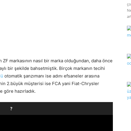
ço
Ne
art
n ZF markasının nasıl bir marka olduğundan, daha önce
aylı bir şekilde bahsetmiştik. Birçok markanın tecihi
lü
otomatik şanzımanı ise adını efsaneler arasına
nin 2.büyük müşterisi ise FCA yani Fiat-Chrysler
e göre hazırladık.
?