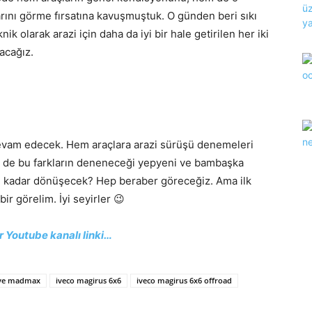
arını görme fırsatına kavuşmuştuk. O günden beri sıkı
k olarak arazi için daha da iyi bir hale getirilen her iki
acağız.
devam edecek. Hem araçlara arazi sürüşü denemeleri
m de bu farkların deneneceği yepyeni ve bambaşka
ne kadar dönüşecek? Hep beraber göreceğiz. Ama ilk
bir görelim. İyi seyirler 😉
r Youtube kanalı linki…
 ve madmax
iveco magirus 6x6
iveco magirus 6x6 offroad