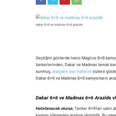
dakar 6x6 ve madmax 6x6 arazide
Geçtiğim günlerde Iveco Magirus 6×6 kamyon
tankerlerinden, Dakar ve Madmax temalı kam
sunmuş,
araçların son hallerini
sizlere göster
Dakar 6×6 ve Madmax 6×6 kamyonların arazi
Dakar 6×6 ve Madmax 6×6 Arazide v
Hatırlanacak olursa;
Tanker 6×6’ları satın 
kısmını sökmeden araziye girmiştik. Bu sa