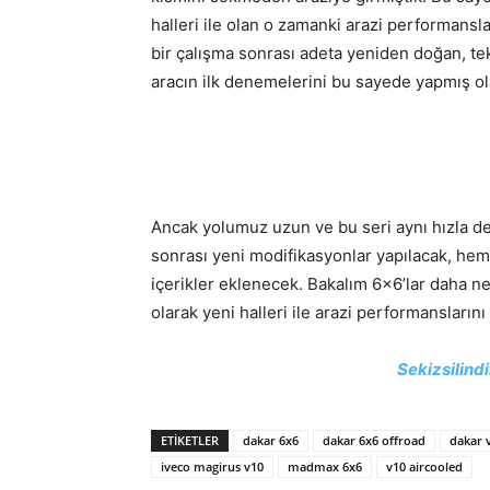
halleri ile olan o zamanki arazi performansl
bir çalışma sonrası adeta yeniden doğan, tekni
aracın ilk denemelerini bu sayede yapmış ol
Ancak yolumuz uzun ve bu seri aynı hızla 
sonrası yeni modifikasyonlar yapılacak, he
içerikler eklenecek. Bakalım 6×6’lar daha 
olarak yeni halleri ile arazi performanslarını 
Sekizsilindi
ETIKETLER
dakar 6x6
dakar 6x6 offroad
dakar
iveco magirus v10
madmax 6x6
v10 aircooled