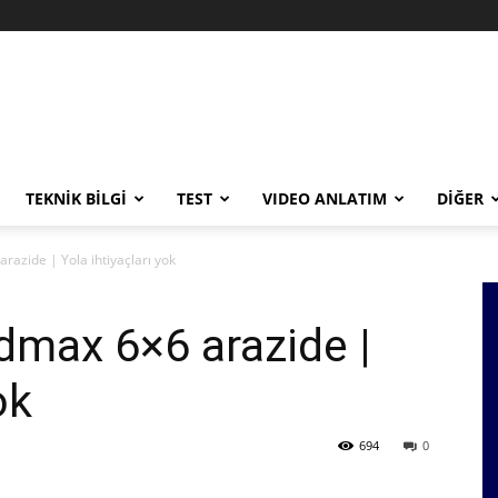
TEKNİK BİLGİ
TEST
VIDEO ANLATIM
DİĞER
azide | Yola ihtiyaçları yok
dmax 6×6 arazide |
ok
694
0