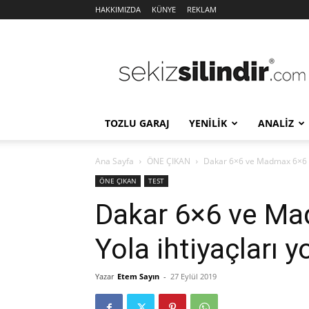
HAKKIMIZDA
KÜNYE
REKLAM
Sekiz
Silindir
TOZLU GARAJ
YENİLİK
ANALİZ
Ana Sayfa
ÖNE ÇIKAN
Dakar 6×6 ve Madmax 6×6 ar
ÖNE ÇIKAN
TEST
Dakar 6×6 ve Ma
Yola ihtiyaçları y
Yazar
Etem Sayın
-
27 Eylül 2019