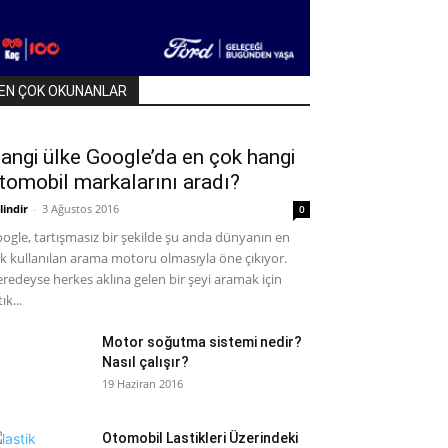
EN ÇOK OKUNANLAR
angi ülke Google’da en çok hangi
tomobil markalarını aradı?
lindir
-
3 Ağustos 2016
0
ogle, tartışmasız bir şekilde şu anda dünyanın en
k kullanılan arama motoru olmasıyla öne çıkıyor.
redeyse herkes aklına gelen bir şeyi aramak için
ık...
Motor soğutma sistemi nedir?
Nasıl çalışır?
19 Haziran 2016
Otomobil Lastikleri Üzerindeki