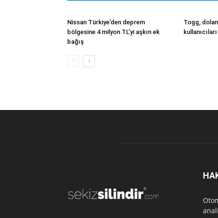
Nissan Türkiye’den deprem
Togg, doland
bölgesine 4 milyon TL’yi aşkın ek
kullanıcıları
bağış
HA
Otom
anal