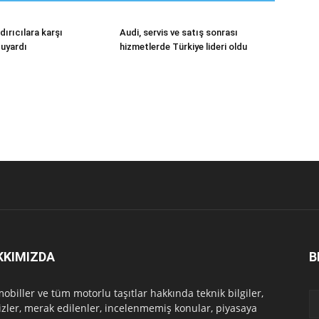
ırıcılara karşı
Audi, servis ve satış sonrası
 uyardı
hizmetlerde Türkiye lideri oldu
KKIMIZDA
B
obiller ve tüm motorlu taşıtlar hakkında teknik bilgiler,
izler, merak edilenler, incelenmemiş konular, piyasaya