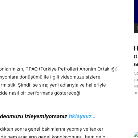
H
o
8si
larımızın, TPAO (Türkiye Petrolleri Anonim Ortaklığı)
Go
yonlara dönüşümü ile ilgili videomuzu sizlere
ço
miştik. Şimdi ise sıra; yeni adlarıyla ve halleriyle
Ne
art
de nasıl bir performans göstereceği.
ideomuzu izleyemiyorsanız
tıklayınız…
aldıktan sonra genel bakımlarını yapmış ve tanker
yede hem araçların genel kondisyonunu, hem de o