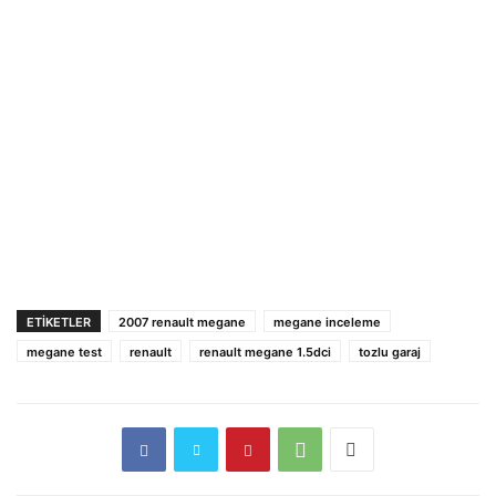
ETIKETLER
2007 renault megane
megane inceleme
megane test
renault
renault megane 1.5dci
tozlu garaj