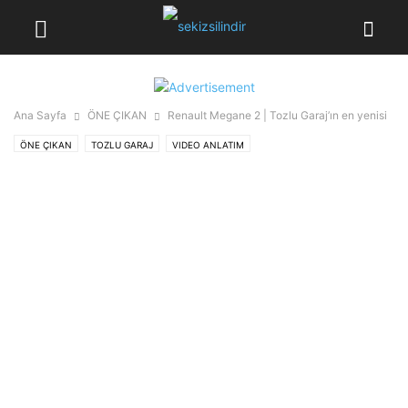
Ana Sayfa
ÖNE ÇIKAN
Renault Megane 2 | Tozlu Garaj’ın en yenisi
ÖNE ÇIKAN
TOZLU GARAJ
VIDEO ANLATIM