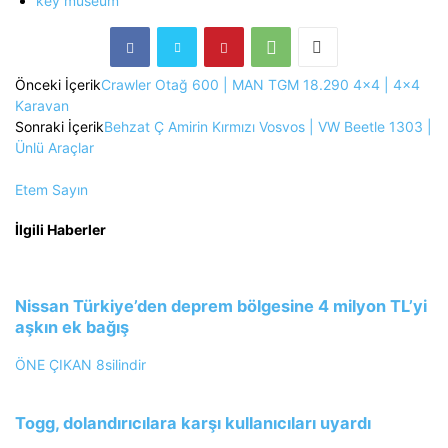
key museum
Önceki İçerik
Crawler Otağ 600 | MAN TGM 18.290 4×4 | 4×4
Karavan
Sonraki İçerik
Behzat Ç Amirin Kırmızı Vosvos | VW Beetle 1303 |
Ünlü Araçlar
Etem Sayın
İlgili Haberler
Nissan Türkiye’den deprem bölgesine 4 milyon TL’yi
aşkın ek bağış
ÖNE ÇIKAN
8silindir
Togg, dolandırıcılara karşı kullanıcıları uyardı