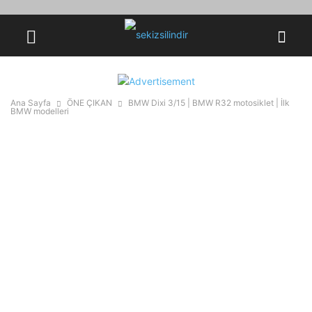
Ana Sayfa
ÖNE ÇIKAN
BMW Dixi 3/15 | BMW R32 motosiklet | İlk
BMW modelleri