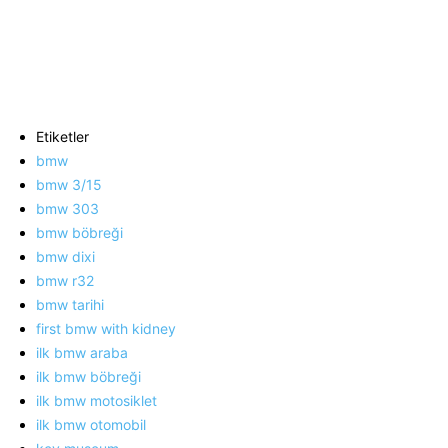
Etiketler
bmw
bmw 3/15
bmw 303
bmw böbreği
bmw dixi
bmw r32
bmw tarihi
first bmw with kidney
ilk bmw araba
ilk bmw böbreği
ilk bmw motosiklet
ilk bmw otomobil