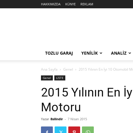
HAKKIMIZDA
KÜNYE
REKLAM
Sekiz
Silindir
TOZLU GARAJ
YENİLİK
ANALİZ
Ana Sayfa
Genel
2015 Yılının En İyi 10 Otomobil 
Genel
LİSTE
2015 Yılının En İ
Motoru
Yazar
8silindir
-
7 Nisan 2015