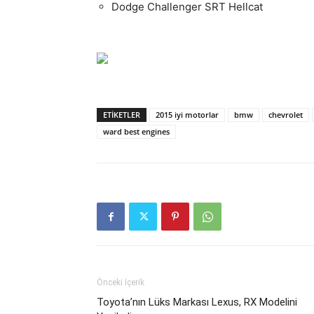
Dodge Challenger SRT Hellcat
ETIKETLER
2015 iyi motorlar
bmw
chevrolet
ward best engines
Önceki İçerik
Toyota’nın Lüks Markası Lexus, RX Modelini