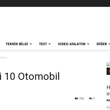
TEKNİK BİLGİ
TEST
VIDEO ANLATIM
DİĞER
Motoru
yi 10 Otomobil
H
o
712
0
8si
Go