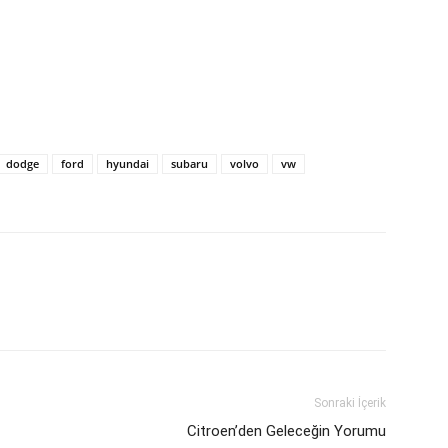
dodge
ford
hyundai
subaru
volvo
vw
Sonraki İçerik
Citroen’den Geleceğin Yorumu