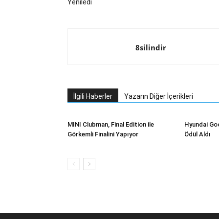
Yeniledi
8silindir
İlgili Haberler
Yazarın Diğer İçerikleri
MINI Clubman, Final Edition ile
Hyundai Goo
Görkemli Finalini Yapıyor
Ödül Aldı