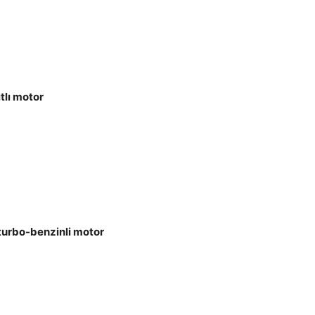
tlı motor
turbo-benzinli motor