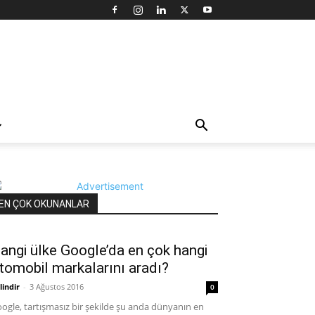
EN ÇOK OKUNANLAR
angi ülke Google’da en çok hangi
tomobil markalarını aradı?
lindir
-
3 Ağustos 2016
0
ogle, tartışmasız bir şekilde şu anda dünyanın en