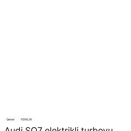
Genel
YENİLİK
Audi SQ7 elektrikli turboyu