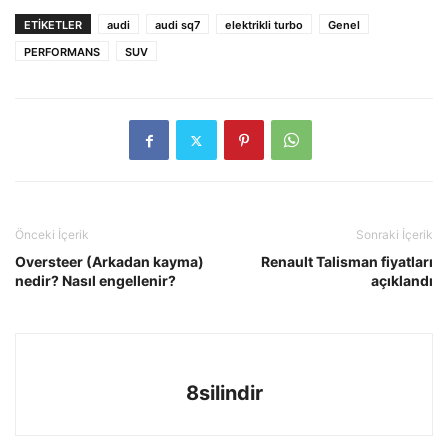
ETIKETLER
audi
audi sq7
elektrikli turbo
Genel
PERFORMANS
SUV
Önceki İçerik
Sonraki İçerik
Oversteer (Arkadan kayma)
Renault Talisman fiyatları
nedir? Nasıl engellenir?
açıklandı
8silindir