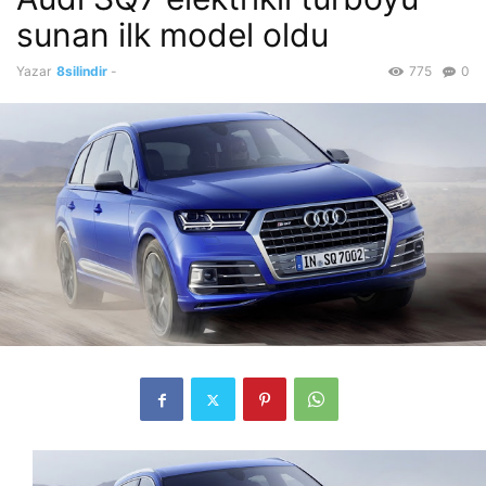
sunan ilk model oldu
Yazar
8silindir
-
775
0