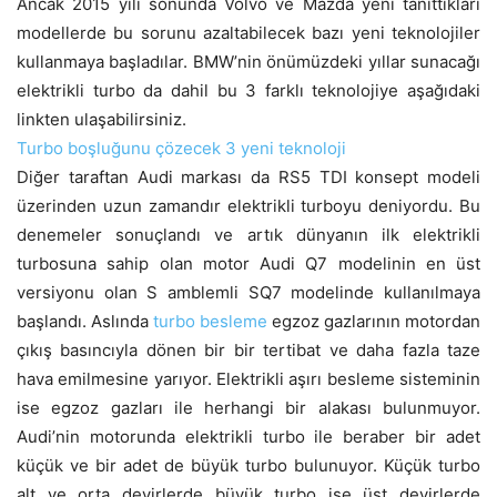
Ancak 2015 yılı sonunda Volvo ve Mazda yeni tanıttıkları
modellerde bu sorunu azaltabilecek bazı yeni teknolojiler
kullanmaya başladılar. BMW’nin önümüzdeki yıllar sunacağı
elektrikli turbo da dahil bu 3 farklı teknolojiye aşağıdaki
linkten ulaşabilirsiniz.
Turbo boşluğunu çözecek 3 yeni teknoloji
Diğer taraftan Audi markası da RS5 TDI konsept modeli
üzerinden uzun zamandır elektrikli turboyu deniyordu. Bu
denemeler sonuçlandı ve artık dünyanın ilk elektrikli
turbosuna sahip olan motor Audi Q7 modelinin en üst
versiyonu olan S amblemli SQ7 modelinde kullanılmaya
başlandı. Aslında
turbo besleme
egzoz gazlarının motordan
çıkış basıncıyla dönen bir bir tertibat ve daha fazla taze
hava emilmesine yarıyor. Elektrikli aşırı besleme sisteminin
ise egzoz gazları ile herhangi bir alakası bulunmuyor.
Audi’nin motorunda elektrikli turbo ile beraber bir adet
küçük ve bir adet de büyük turbo bulunuyor. Küçük turbo
alt ve orta devirlerde büyük turbo ise üst devirlerde