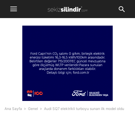
Ana Sayfa
Genel
Audi SQ7 elektrikli turboyu sunan ilk model oldu