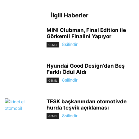
İlgili Haberler
MINI Clubman, Final Edition ile
Görkemli Finalini Yapıyor
8silindir
GENEL
Hyundai Good Design’dan Beş
Farklı Ödül Aldı
8silindir
GENEL
TESK başkanından otomotivde
hurda teşvik açıklaması
8silindir
GENEL