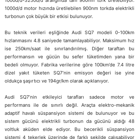
1000d/d-3250d/d aralığında tam 900nm tork üretebiliyor.
1000d/d motor hızında üretilebilen 900nm torkda elektrikli
turbonun çok büyük bir etkisi bulunuyor.
Bu teknik verileri eşliğinde Audi SQ7 modeli 0-100km
hızlanmasını 4.8 saniyede tamamlayabiliyor. Maksimum hız
ise 250km/saat ile sınırlandırılmış. Diğer taraftan bu
performansın ve gücün bu sefer tüketimden yana bir
bedeli olmuyor. Fabrika verilerine göre 100km’de 7.4 litre
dizel yakıt tüketen SQ7’nin emisyon değeri ise yine
oldukça şaşırtıcı ve 194gr/km olarak açıklanıyor.
Audi SQ7’nin etkileyici tarafları sadece motor ve
performans ile de sınırlı değil. Araçta elektro-mekanik
adaptif havalı süspansiyon sistemi de bulunuyor ve bu
sistem gücünü elektrikli turbonun da gücünü aldığı 48
voltluk aküden elde ediyor. Bu becerikli süspansiyon
sistemi 4 tekerlek üzerinde de farklı şekilde çalışabiliyor