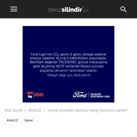
Ana Sayfa
ANALİZ
Hangi otomobil markası hangi markanın sahibi?
ANALİZ
Genel