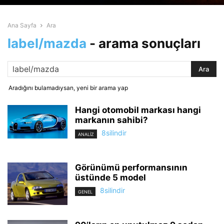
Ana Sayfa
Ara
label/mazda
-
arama sonuçları
Aradığını bulamadıysan, yeni bir arama yap
Hangi otomobil markası hangi
markanın sahibi?
8silindir
ANALİZ
Görünümü performansının
üstünde 5 model
8silindir
GENEL