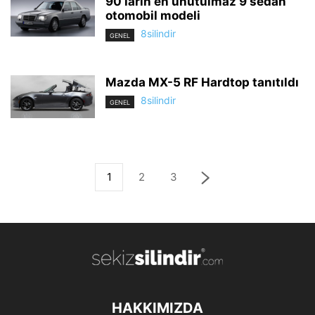
90’ların en unutulmaz 9 sedan
otomobil modeli
8silindir
GENEL
Mazda MX-5 RF Hardtop tanıtıldı
8silindir
GENEL
1
2
3
HAKKIMIZDA