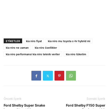
ETIKETLER
kia niro fiyat
kia niro mu toyota c-hr hybrid mi
kia niro ne zaman
kia niro özellikler
kia niro performansi kia niro teknik veriler
kia niro tüketim
Önceki İçerik
Sonraki İçerik
Ford Shelby Super Snake
Ford Shelby F150 Super