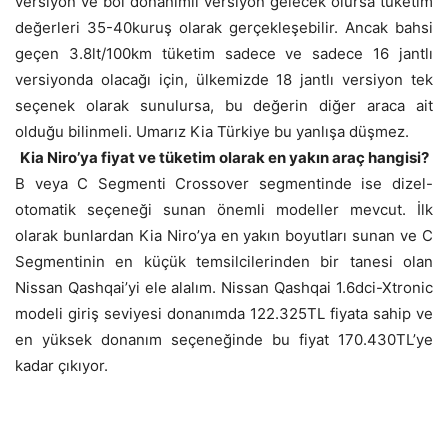
versiyon ve bol donanımlı versiyon gelecek olursa tüketim
değerleri 35-40kuruş olarak gerçekleşebilir. Ancak bahsi
geçen 3.8lt/100km tüketim sadece ve sadece 16 jantlı
versiyonda olacağı için, ülkemizde 18 jantlı versiyon tek
seçenek olarak sunulursa, bu değerin diğer araca ait
olduğu bilinmeli. Umarız Kia Türkiye bu yanlışa düşmez.
Kia Niro’ya fiyat ve tüketim olarak en yakın araç hangisi?
B veya C Segmenti Crossover segmentinde ise dizel-
otomatik seçeneği sunan önemli modeller mevcut. İlk
olarak bunlardan Kia Niro’ya en yakın boyutları sunan ve C
Segmentinin en küçük temsilcilerinden bir tanesi olan
Nissan Qashqai’yi ele alalım. Nissan Qashqai 1.6dci-Xtronic
modeli giriş seviyesi donanımda 122.325TL fiyata sahip ve
en yüksek donanım seçeneğinde bu fiyat 170.430TL’ye
kadar çıkıyor.