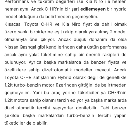
Performans ve tüketim değerleri ise Kia Niro ile hemen
hemen aynı. Ancak C-HR’nin bir şarj
edilemeyen
bir hybrid
model olduğunu da belirtmeden geçmeyelim.
Kısacası Toyota C-HR ve Kia Niro fiyat da dahil olmak
üzere sanki birbirlerine eşit rakip olarak yaratılmış 2 model
olmalarıyla öne çıkıyor. Ancak düşük donanım da olsa
Nissan Qashqai gibi kendilerinden daha üstün performansa
ancak aynı yakıt tüketimine sahip bir önemli rakipleri de
bulunuyor. Ayrıca başka markalarda da benzer fiyata ve
özelliklere sahip dizel-otomatik modeller mevcut. Ancak
Toyota C-HR satışlarının Hybrid olarak değil de genellikle
1.2lt turbo-benzin motor üzerinden gittiğini de belirtmeden
geçmeyelim. Yani bu araç yerine tüketiciler ya CH-R’nin
1.2lt motora sahip olanını tercih ediyor ya başka markalarda
dizel-otomatik tercihi yapıyorlar denilebilir. Tabi benzer
şekilde başka markalardan turbo-benzin tercihi yapan
tüketiciler de olabilir.