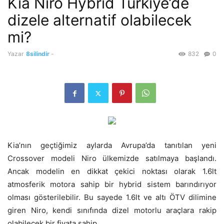
Kia Niro Hybrid Türkiye’de
dizele alternatif olabilecek
mi?
Yazar
8silindir
-
832
0
Kia’nın geçtiğimiz aylarda Avrupa’da tanıtılan yeni
Crossover modeli Niro ülkemizde satılmaya başlandı.
Ancak modelin en dikkat çekici noktası olarak 1.6lt
atmosferik motora sahip bir hybrid sistem barındırıyor
olması gösterilebilir. Bu sayede 1.6lt ve altı ÖTV dilimine
giren Niro, kendi sınıfında dizel motorlu araçlara rakip
olabilecek bir fiyata sahip.