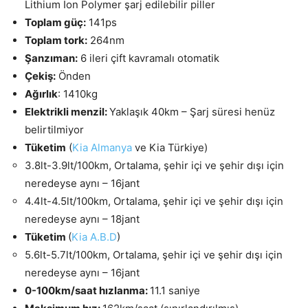
Lithium Ion Polymer şarj edilebilir piller
Toplam güç:
141ps
Toplam tork:
264nm
Şanzıman:
6 ileri çift kavramalı otomatik
Çekiş:
Önden
Ağırlık
: 1410kg
Elektrikli menzil:
Yaklaşık 40km – Şarj süresi henüz
belirtilmiyor
Tüketim
(
Kia Almanya
ve Kia Türkiye)
3.8lt-3.9lt/100km, Ortalama, şehir içi ve şehir dışı için
neredeyse aynı – 16jant
4.4lt-4.5lt/100km, Ortalama, şehir içi ve şehir dışı için
neredeyse aynı – 18jant
Tüketim
(
Kia A.B.D
)
5.6lt-5.7lt/100km, Ortalama, şehir içi ve şehir dışı için
neredeyse aynı – 16jant
0-100km/saat hızlanma:
11.1 saniye