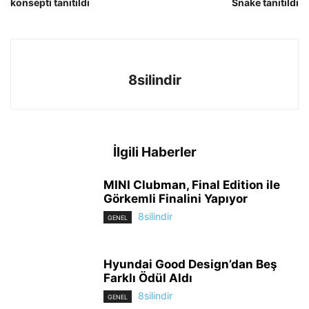
konsepti tanıtıldı
Snake tanıtıldı
8silindir
İlgili Haberler
MINI Clubman, Final Edition ile
Görkemli Finalini Yapıyor
8silindir
GENEL
Hyundai Good Design’dan Beş
Farklı Ödül Aldı
8silindir
GENEL