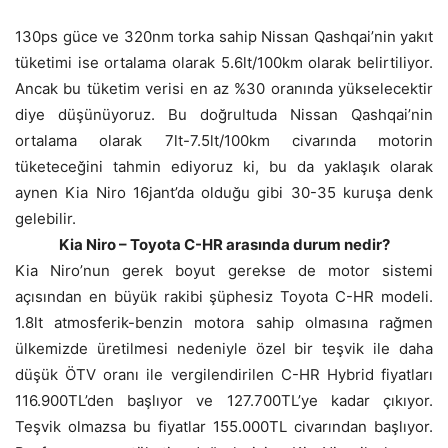
130ps güce ve 320nm torka sahip Nissan Qashqai’nin yakıt
tüketimi ise ortalama olarak 5.6lt/100km olarak belirtiliyor.
Ancak bu tüketim verisi en az %30 oranında yükselecektir
diye düşünüyoruz. Bu doğrultuda Nissan Qashqai’nin
ortalama olarak 7lt-7.5lt/100km civarında motorin
tüketeceğini tahmin ediyoruz ki, bu da yaklaşık olarak
aynen Kia Niro 16jant’da olduğu gibi 30-35 kuruşa denk
gelebilir.
Kia Niro – Toyota C-HR arasında durum nedir?
Kia Niro’nun gerek boyut gerekse de motor sistemi
açısından en büyük rakibi şüphesiz Toyota C-HR modeli.
1.8lt atmosferik-benzin motora sahip olmasına rağmen
ülkemizde üretilmesi nedeniyle özel bir teşvik ile daha
düşük ÖTV oranı ile vergilendirilen C-HR Hybrid fiyatları
116.900TL’den başlıyor ve 127.700TL’ye kadar çıkıyor.
Teşvik olmazsa bu fiyatlar 155.000TL civarından başlıyor.