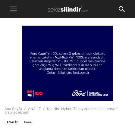
Ana Sayfa
ANALİZ
Kia Niro Hybrid Türkiye’de dizele alternatif
olabilecek mi?
ANALİZ
Genel