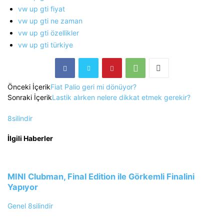
vw up gti fiyat
vw up gti ne zaman
vw up gti özellikler
vw up gti türkiye
Önceki İçerik
Fiat Palio geri mi dönüyor?
Sonraki İçerik
Lastik alırken nelere dikkat etmek gerekir?
8silindir
İlgili Haberler
MINI Clubman, Final Edition ile Görkemli Finalini
Yapıyor
Genel
8silindir