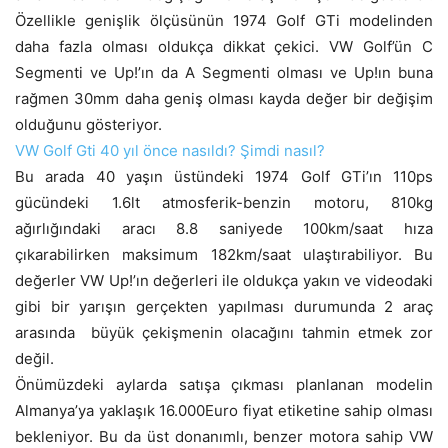
Özellikle genişlik ölçüsünün 1974 Golf GTi modelinden
daha fazla olması oldukça dikkat çekici. VW Golf’ün C
Segmenti ve Up!’ın da A Segmenti olması ve Up!ın buna
rağmen 30mm daha geniş olması kayda değer bir değişim
olduğunu gösteriyor.
VW Golf Gti 40 yıl önce nasıldı? Şimdi nasıl?
Bu arada 40 yaşın üstündeki 1974 Golf GTi’ın 110ps
gücündeki 1.6lt atmosferik-benzin motoru, 810kg
ağırlığındaki aracı 8.8 saniyede 100km/saat hıza
çıkarabilirken maksimum 182km/saat ulaştırabiliyor. Bu
değerler VW Up!’ın değerleri ile oldukça yakın ve videodaki
gibi bir yarışın gerçekten yapılması durumunda 2 araç
arasında büyük çekişmenin olacağını tahmin etmek zor
değil.
Önümüzdeki aylarda satışa çıkması planlanan modelin
Almanya’ya yaklaşık 16.000Euro fiyat etiketine sahip olması
bekleniyor. Bu da üst donanımlı, benzer motora sahip VW