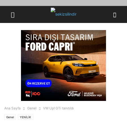
Ana Sayfa
Genel
VW Up! GTi tanıtıldı
Genel
YENİLİK