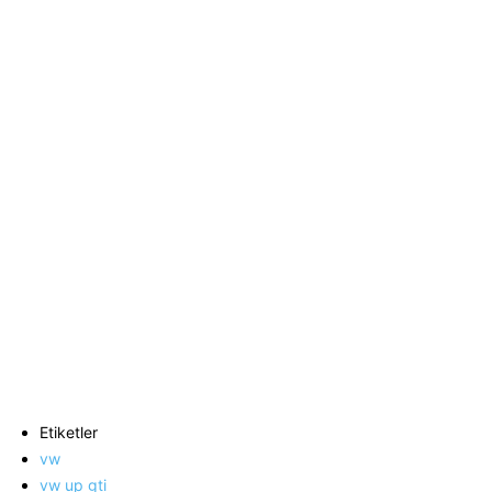
Etiketler
vw
vw up gti