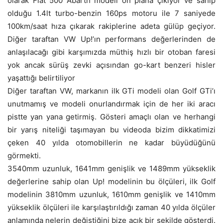
olarak Fiat 500 Abarth modeli ön plana çıkıyor ve sahip
olduğu 1.4lt turbo-benzin 160ps motoru ile 7 saniyede
100km/saat hıza çıkarak rakiplerine adeta gülüp geçiyor.
Diğer taraftan VW Up!’ın performans değerlerinden de
anlaşılacağı gibi karşımızda müthiş hızlı bir otoban faresi
yok ancak sürüş zevki açısından go-kart benzeri hisler
yaşattığı belirtiliyor
Diğer taraftan VW, markanın ilk GTi modeli olan Golf GTi’ı
unutmamış ve modeli onurlandırmak için de her iki aracı
pistte yan yana getirmiş. Gösteri amaçlı olan ve herhangi
bir yarış niteliği taşımayan bu videoda bizim dikkatimizi
çeken 40 yılda otomobillerin ne kadar büyüdüğünü
görmekti.
3540mm uzunluk, 1641mm genişlik ve 1489mm yükseklik
değerlerine sahip olan Up! modelinin bu ölçüleri, ilk Golf
modelinin 3810mm uzunluk, 1610mm genişlik ve 1410mm
yükseklik ölçüleri ile karşılaştırıldığı zaman 40 yılda ölçüler
anlamında nelerin değiştiğini bize açık bir şekilde gösterdi.