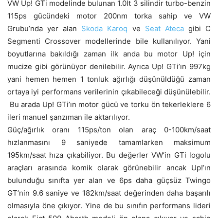
VW Up! GTi modelinde bulunan 1.0lt 3 silindir turbo-benzin
115ps gücündeki motor 200nm torka sahip ve VW
Grubu’nda yer alan
Skoda Karoq
ve
Seat Ateca
gibi C
Segmenti Crossover modellerinde bile kullanılıyor. Yani
boyutlarına bakıldığı zaman ilk anda bu motor Up! için
mucize gibi görünüyor denilebilir. Ayrıca Up! GTi’ın 997kg
yani hemen hemen 1 tonluk ağırlığı düşünüldüğü zaman
ortaya iyi performans verilerinin çıkabileceği düşünülebilir.
Bu arada Up! GTi’ın motor gücü ve torku ön tekerleklere 6
ileri manuel şanzıman ile aktarılıyor.
Güç/ağırlık oranı 115ps/ton olan araç 0-100km/saat
hızlanmasını 9 saniyede tamamlarken maksimum
195km/saat hıza çıkabiliyor. Bu değerler VW’in GTi logolu
araçları arasında komik olarak görünebilir ancak Up!’ın
bulunduğu sınıfta yer alan ve 6ps daha güçsüz Twingo
GT’nin 9.6 saniye ve 182km/saat değerinden daha başarılı
olmasıyla öne çıkıyor. Yine de bu sınıfın performans lideri