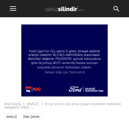
Ana Sayfa
ANALİZ
En az ve en çok arıza yapan otomobil markaları
hangileri? (ABD –...
ANALİZ
ÖNE ÇIKAN