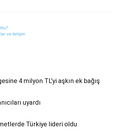
oldu?
tlar ve iletişim
esine 4 milyon TL’yi aşkın ek bağış
nıcıları uyardı
zmetlerde Türkiye lideri oldu