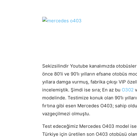
Sekizsilindir Youtube kanalımızda otobüsler
önce 80’li ve 90’lı yılların efsane otobüs 
yıllara damga vurmuş, fabrika çıkışı VIP özell
incelemiştik. Şimdi ise sıra; En az bu
O302
modelinde. Testimize konuk olan 90’lı yılları
fırtına gibi esen Mercedes O403; sahip olduğ
vazgeçilmezi olmuştu.
Test edeceğimiz Mercedes O403 model ise ön
Türkiye için üretilen son O403 otobüsü olan