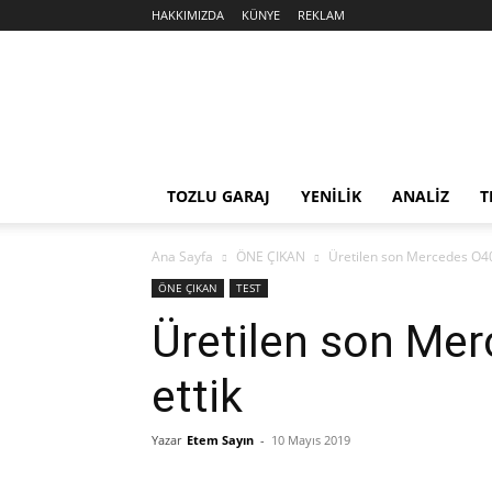
HAKKIMIZDA
KÜNYE
REKLAM
Sekiz
Silindir
TOZLU GARAJ
YENİLİK
ANALİZ
T
Ana Sayfa
ÖNE ÇIKAN
Üretilen son Mercedes O403
ÖNE ÇIKAN
TEST
Üretilen son Mer
ettik
Yazar
Etem Sayın
-
10 Mayıs 2019