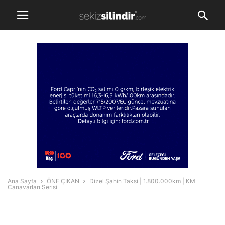
Ana Sayfa
ÖNE ÇIKAN
Dizel Şahin Taksi | 1.800.000km | KM
Canavarları Serisi