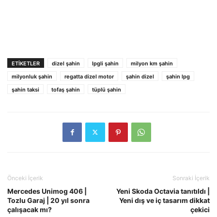
ETIKETLER
dizel şahin
lpgli şahin
milyon km şahin
milyonluk şahin
regatta dizel motor
şahin dizel
şahin lpg
şahin taksi
tofaş şahin
tüplü şahin
Önceki İçerik
Sonraki İçerik
Mercedes Unimog 406 |
Yeni Skoda Octavia tanıtıldı |
Tozlu Garaj | 20 yıl sonra
Yeni dış ve iç tasarım dikkat
çalışacak mı?
çekici