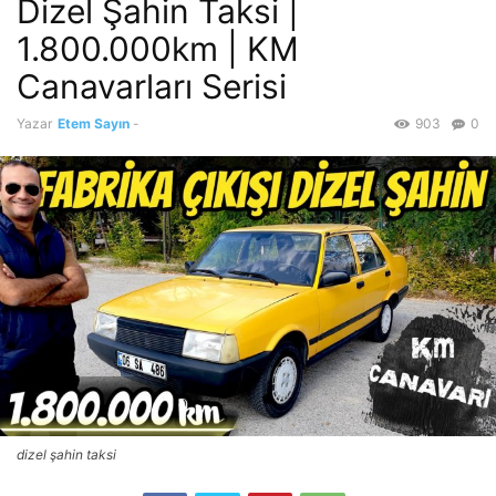
Dizel Şahin Taksi |
1.800.000km | KM
Canavarları Serisi
Yazar
Etem Sayın
-
903
0
dizel şahin taksi