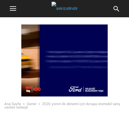
Ana Sayfa
Genel
2020 yılının ilk dönemi için Avrupa otomobil satış
verileri netleşti