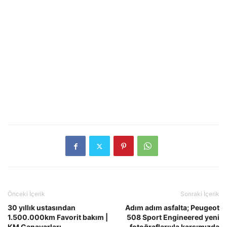
Önceki İçerik
Sonraki İçerik
30 yıllık ustasından
Adım adım asfalta; Peugeot
1.500.000km Favorit bakım |
508 Sport Engineered yeni
KM Canavarları
fotoğraflarıyla karşımızda