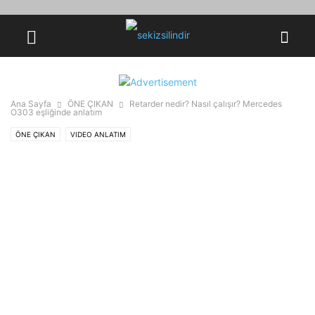
Ana Sayfa
ÖNE ÇIKAN
Retarder nedir? Nasıl çalışır? Mercedes
O303 eşliğinde anlatım
ÖNE ÇIKAN
VIDEO ANLATIM