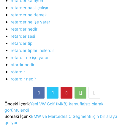
retarder kamyon
retarder nasıl çalışır
retarder ne demek
retarder ne işe yarar
retarder nedir
retarder sesi
retarder tip
retarder tipleri nelerdir
retardır ne işe yarar
rıtardır nedir
rötardır
rotardır nedir
Önceki İçerik
Yeni VW Golf (MK8) kamuflajsız olarak
görüntülendi
Sonraki İçerik
BMW ve Mercedes C Segmenti için bir araya
geliyor