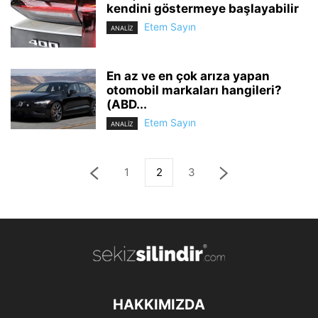
kendini göstermeye başlayabilir
Etem Sayın
ANALİZ
En az ve en çok arıza yapan
otomobil markaları hangileri?
(ABD...
Etem Sayın
ANALİZ
1
2
3
HAKKIMIZDA