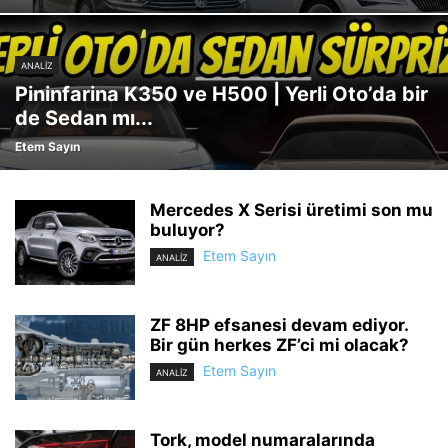
ANALİZ
Pininfarina K350 ve H500 | Yerli Oto’da bir
de Sedan mı...
Etem Sayın
Mercedes X Serisi üretimi son mu
buluyor?
Etem Sayın
ANALİZ
ZF 8HP efsanesi devam ediyor.
Bir gün herkes ZF’ci mi olacak?
Etem Sayın
ANALİZ
Tork, model numaralarında