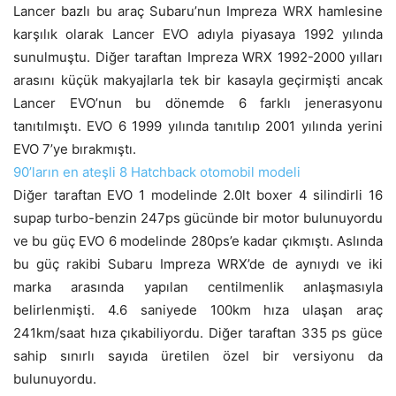
Lancer bazlı bu araç Subaru’nun Impreza WRX hamlesine
karşılık olarak Lancer EVO adıyla piyasaya 1992 yılında
sunulmuştu. Diğer taraftan Impreza WRX 1992-2000 yılları
arasını küçük makyajlarla tek bir kasayla geçirmişti ancak
Lancer EVO’nun bu dönemde 6 farklı jenerasyonu
tanıtılmıştı. EVO 6 1999 yılında tanıtılıp 2001 yılında yerini
EVO 7’ye bırakmıştı.
90’ların en ateşli 8 Hatchback otomobil modeli
Diğer taraftan EVO 1 modelinde 2.0lt boxer 4 silindirli 16
supap turbo-benzin 247ps gücünde bir motor bulunuyordu
ve bu güç EVO 6 modelinde 280ps’e kadar çıkmıştı. Aslında
bu güç rakibi Subaru Impreza WRX’de de aynıydı ve iki
marka arasında yapılan centilmenlik anlaşmasıyla
belirlenmişti. 4.6 saniyede 100km hıza ulaşan araç
241km/saat hıza çıkabiliyordu. Diğer taraftan 335 ps güce
sahip sınırlı sayıda üretilen özel bir versiyonu da
bulunuyordu.