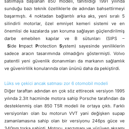
satılmaya başlanan 850 modeli, tanıtıldığı 1991 yılında
sunduğu bazı teknik özelliklerle de adından bahsettirmeyi
başarmıştı. 4 noktadan bağlantılı arka aks, yeni sıralı 5
silindirli motorlar, özel emniyet kemeri sistemi ve en
önemlisi de kazalarda yan koruma sağlayan güçlendirilmiş
darbe emebilen kapılar ve B sütunları (SIPS –
S
ide
I
mpact
P
rotection
S
ystem) sayesinde yeniliklerin
sadece aracın tasarımında olmadığını göstermişti. Volvo
patentli yeni güvenlik donanımları da markanın sağlamlık
ve güvenirlilik konularında olan ününü daha da pekiştirdi.
Lüks ve çekici ancak satması zor 6 otomobil modeli
Diğer taraftan adından en çok söz ettirecek versiyon 1995
yılında 2.3lt hacminde motora sahip Porsche tarafından da
desteklenmiş olan 850 T5R modeli ile ortaya çıktı. Farklı
versiyonları olan bu motorun VVT yani değişken supap
zamanlamasına sahip olan bir versiyonu 246ps güce ve
340nm torka sahipti. Motoru, şanzımanı ve yürüyen aksamı