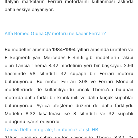
İtalyan markaların Ferrari motorlarını kullanması aslında
daha eskiye dayanıyor.
Alfa Romeo Giulia QV motoru ne kadar Ferrari?
Bu modeller arasında 1984-1994 yılları arasında üretilen ve
E Segmenti yani Mercedes E Sınıfı gibi modellerin rakibi
olan Lancia Thema 8.32 modelinin yeri bir başkaydı. 2.9lt
hacminde V8 silindirli 32 supaplı bir Ferrari motoru
bulunuyordu. Bu motor Ferrari 308 ve Ferrari Mondial
modellerinde de kullanılıyordu ancak Thema’da bulunan
motorda daha farklı bir krank mili ve daha küçük supablar
bulunuyordu. Ayrıca ateşleme düzeni de daha farklıydı.
Modelin 8.32 kısaltması ise 8 silindirli ve 32 supablı
olduğunu işaret ediyordu.
Lancia Delta Integrale; Unutulmaz ateşli HB
215ps gücüne sahip motor sayesinde Thema 8.32, 0-