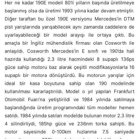
Her ne kadar 190E modeli 80’li yılların başında üretilmeye
başlanmış olsa da üretimi 1993 yılına kadar devam etmiştir.
Diğer taraftan bu özel 190E versiyonu Mercedes’in DTM
pist yarışlarında yarışabilecek aynı zamanda caddelere de
uyarlayabileceği bir model arayışı ile ortaya çıktı. Bu
amaçla bir İngiliz mühendislik firması olan Cosworth ile
anlaşıldı. Cosworth Mercedes’in E sınıfı ve 190’da hali
hazırda kullandığı 2.3 litre hacmindeki 8 supaplı 136ps
güce sahip motoru baz alarak çeşitli modifikasyonlarla 16
supaplı bir motora dönüştürdü. Bu motorun yarışlar için
ideal bir kasa boyutuna sahip olan 190 modelinde
kullanılması kararlaştırıldı. Model o yıl yapılan Frankfurt
Otomobil Fuarı’na yetiştirildi ve 1984 yılında satılmaya
başlandığında üretim programındaki tüm modeller hemen
satıldı. 1984 yılında satılan modelde bulunan motor 2.3 litre
4 silindirliydi, 185hp güce ve 236nm torka sahipti. Bu
motor sayesinde 0-100km hızlanma 7.5 saniyede