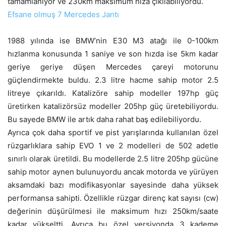
tamamlanıyor ve 230km maksimum hıza çıkılabiliyordu.
Efsane olmuş 7 Mercedes Jantı
1988 yılında ise BMW’nin E30 M3 atağı ile 0-100km
hızlanma konusunda 1 saniye ve son hızda ise 5km kadar
geriye geriye düşen Mercedes çareyi motorunu
güçlendirmekte buldu. 2.3 litre hacme sahip motor 2.5
litreye çıkarıldı. Katalizöre sahip modeller 197hp güç
üretirken katalizörsüz modeller 205hp güç üretebiliyordu.
Bu sayede BMW ile artık daha rahat baş edilebiliyordu.
Ayrıca çok daha sportif ve pist yarışlarında kullanılan özel
rüzgarlıklara sahip EVO 1 ve 2 modelleri de 502 adetle
sınırlı olarak üretildi. Bu modellerde 2.5 litre 205hp gücüne
sahip motor aynen bulunuyordu ancak motorda ve yürüyen
aksamdaki bazı modifikasyonlar sayesinde daha yüksek
performansa sahipti. Özellikle rüzgar direnç kat sayısı (cw)
değerinin düşürülmesi ile maksimum hızı 250km/saate
kadar yükseltti. Ayrıca bu özel versiyonda 3 kademe