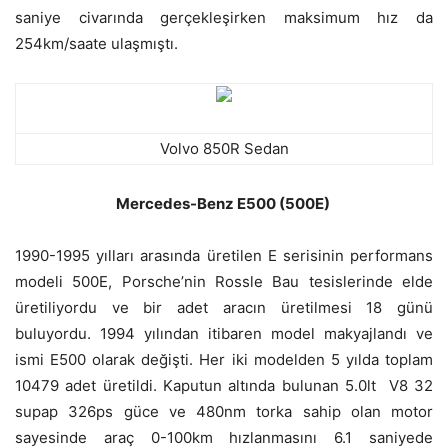
saniye civarında gerçekleşirken maksimum hız da
254km/saate ulaşmıştı.
Volvo 850R Sedan
Mercedes-Benz E500 (500E)
1990-1995 yılları arasında üretilen E serisinin performans
modeli 500E, Porsche’nin Rossle Bau tesislerinde elde
üretiliyordu ve bir adet aracın üretilmesi 18 günü
buluyordu. 1994 yılından itibaren model makyajlandı ve
ismi E500 olarak değişti. Her iki modelden 5 yılda toplam
10479 adet üretildi. Kaputun altında bulunan 5.0lt V8 32
supap 326ps güce ve 480nm torka sahip olan motor
sayesinde araç 0-100km hızlanmasını 6.1 saniyede