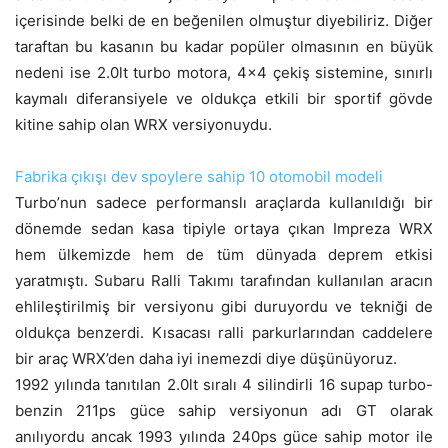
içerisinde belki de en beğenilen olmuştur diyebiliriz. Diğer
taraftan bu kasanın bu kadar popüler olmasının en büyük
nedeni ise 2.0lt turbo motora, 4×4 çekiş sistemine, sınırlı
kaymalı diferansiyele ve oldukça etkili bir sportif gövde
kitine sahip olan WRX versiyonuydu.
Fabrika çıkışı dev spoylere sahip 10 otomobil modeli
Turbo’nun sadece performanslı araçlarda kullanıldığı bir
dönemde sedan kasa tipiyle ortaya çıkan Impreza WRX
hem ülkemizde hem de tüm dünyada deprem etkisi
yaratmıştı. Subaru Ralli Takımı tarafından kullanılan aracın
ehlileştirilmiş bir versiyonu gibi duruyordu ve tekniği de
oldukça benzerdi. Kısacası ralli parkurlarından caddelere
bir araç WRX’den daha iyi inemezdi diye düşünüyoruz.
1992 yılında tanıtılan 2.0lt sıralı 4 silindirli 16 supap turbo-
benzin 211ps güce sahip versiyonun adı GT olarak
anılıyordu ancak 1993 yılında 240ps güce sahip motor ile