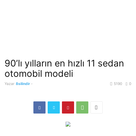
90’lı yılların en hızlı 11 sedan
otomobil modeli
Yazar
8silindir
-
5190
0