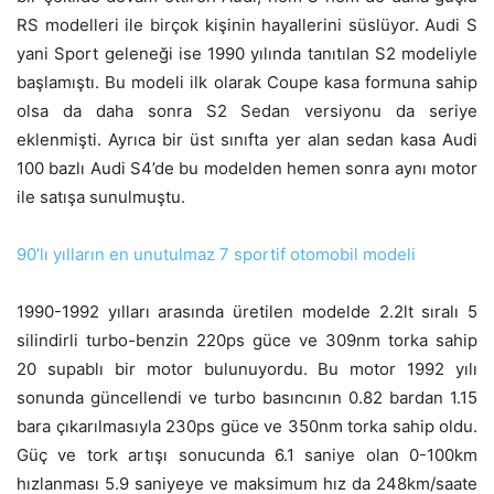
RS modelleri ile birçok kişinin hayallerini süslüyor. Audi S
yani Sport geleneği ise 1990 yılında tanıtılan S2 modeliyle
başlamıştı. Bu modeli ilk olarak Coupe kasa formuna sahip
olsa da daha sonra S2 Sedan versiyonu da seriye
eklenmişti. Ayrıca bir üst sınıfta yer alan sedan kasa Audi
100 bazlı Audi S4’de bu modelden hemen sonra aynı motor
ile satışa sunulmuştu.
90’lı yılların en unutulmaz 7 sportif otomobil modeli
1990-1992 yılları arasında üretilen modelde 2.2lt sıralı 5
silindirli turbo-benzin 220ps güce ve 309nm torka sahip
20 supablı bir motor bulunuyordu. Bu motor 1992 yılı
sonunda güncellendi ve turbo basıncının 0.82 bardan 1.15
bara çıkarılmasıyla 230ps güce ve 350nm torka sahip oldu.
Güç ve tork artışı sonucunda 6.1 saniye olan 0-100km
hızlanması 5.9 saniyeye ve maksimum hız da 248km/saate