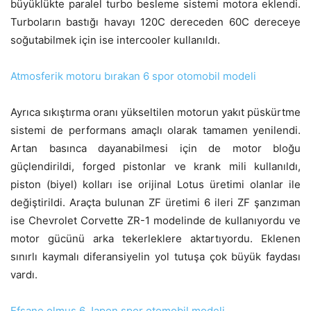
büyüklükte paralel turbo besleme sistemi motora eklendi.
Turboların bastığı havayı 120C dereceden 60C dereceye
soğutabilmek için ise intercooler kullanıldı.
Atmosferik motoru bırakan 6 spor otomobil modeli
Ayrıca sıkıştırma oranı yükseltilen motorun yakıt püskürtme
sistemi de performans amaçlı olarak tamamen yenilendi.
Artan basınca dayanabilmesi için de motor bloğu
güçlendirildi, forged pistonlar ve krank mili kullanıldı,
piston (biyel) kolları ise orijinal Lotus üretimi olanlar ile
değiştirildi. Araçta bulunan ZF üretimi 6 ileri ZF şanzıman
ise Chevrolet Corvette ZR-1 modelinde de kullanıyordu ve
motor gücünü arka tekerleklere aktartıyordu. Eklenen
sınırlı kaymalı diferansiyelin yol tutuşa çok büyük faydası
vardı.
Efsane olmuş 6 Japon spor otomobil modeli