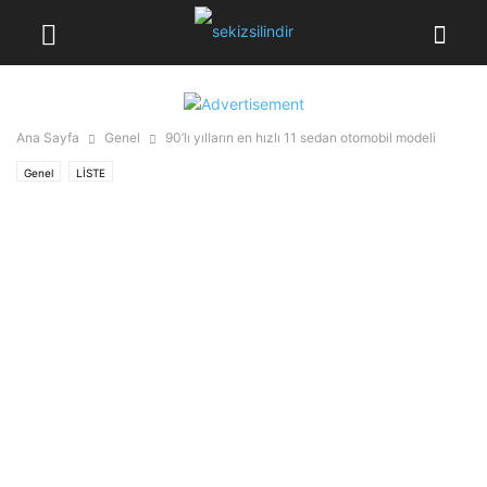
Ana Sayfa
Genel
90’lı yılların en hızlı 11 sedan otomobil modeli
Genel
LİSTE