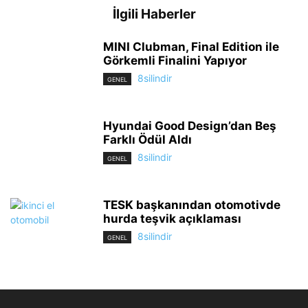
İlgili Haberler
MINI Clubman, Final Edition ile
Görkemli Finalini Yapıyor
8silindir
GENEL
Hyundai Good Design’dan Beş
Farklı Ödül Aldı
8silindir
GENEL
TESK başkanından otomotivde
hurda teşvik açıklaması
8silindir
GENEL