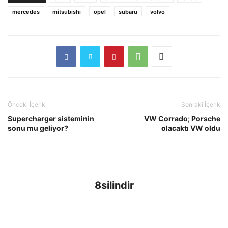
mercedes
mitsubishi
opel
subaru
volvo
Önceki İçerik
Sonraki İçerik
Supercharger sisteminin
VW Corrado; Porsche
sonu mu geliyor?
olacaktı VW oldu
8silindir