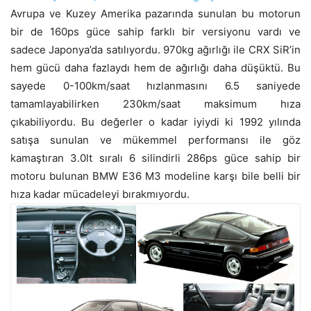
Avrupa ve Kuzey Amerika pazarında sunulan bu motorun
bir de 160ps güce sahip farklı bir versiyonu vardı ve
sadece Japonya’da satılıyordu. 970kg ağırlığı ile CRX SiR’in
hem gücü daha fazlaydı hem de ağırlığı daha düşüktü. Bu
sayede 0-100km/saat hızlanmasını 6.5 saniyede
tamamlayabilirken 230km/saat maksimum hıza
çıkabiliyordu. Bu değerler o kadar iyiydi ki 1992 yılında
satışa sunulan ve mükemmel performansı ile göz
kamaştıran 3.0lt sıralı 6 silindirli 286ps güce sahip bir
motoru bulunan BMW E36 M3 modeline karşı bile belli bir
hıza kadar mücadeleyi bırakmıyordu.