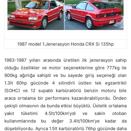
1987 model 1.Jenerasyon Honda CRX Si 135hp
1983-1987 yılları arasında üretilen ilk jenerasyon sahip
olduğu özellikler ve motor seçeneklerine göre 777kg ile
900kg ağırlığa sahipti ve bu sayede giriş seçeneği olan
1.3lt 60hp gücünde 4 silindirli üstten tek egzantrikli
(SOHC) ve 12 supablı karbüratörlü benzin motoru bile
araca ortalama bir performans kazandırabiliyordu. Önden
çekişli olmasının da bunda etkisi büyüktü. Üstelik ortalama
yakıt tüketimi 4.5lt/100km’ydi ve sakin otoban
kullanımlarında bu değer 3.4lt/100km’ye kadar da
düşebiliyordu. Ayrıca 1.5lt karbüratörlü 76hp gücünde daha