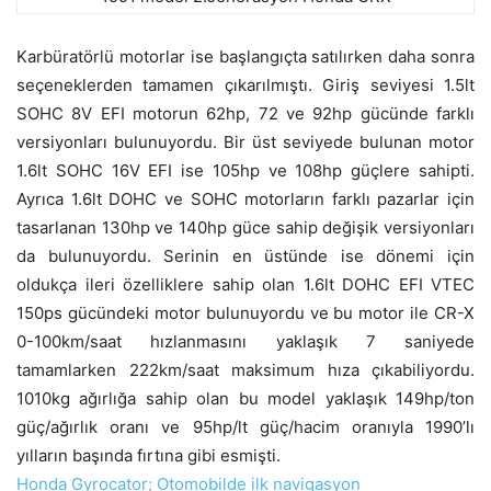
Karbüratörlü motorlar ise başlangıçta satılırken daha sonra
seçeneklerden tamamen çıkarılmıştı. Giriş seviyesi 1.5lt
SOHC 8V EFI motorun 62hp, 72 ve 92hp gücünde farklı
versiyonları bulunuyordu. Bir üst seviyede bulunan motor
1.6lt SOHC 16V EFI ise 105hp ve 108hp güçlere sahipti.
Ayrıca 1.6lt DOHC ve SOHC motorların farklı pazarlar için
tasarlanan 130hp ve 140hp güce sahip değişik versiyonları
da bulunuyordu. Serinin en üstünde ise dönemi için
oldukça ileri özelliklere sahip olan 1.6lt DOHC EFI VTEC
150ps gücündeki motor bulunuyordu ve bu motor ile CR-X
0-100km/saat hızlanmasını yaklaşık 7 saniyede
tamamlarken 222km/saat maksimum hıza çıkabiliyordu.
1010kg ağırlığa sahip olan bu model yaklaşık 149hp/ton
güç/ağırlık oranı ve 95hp/lt güç/hacim oranıyla 1990’lı
yılların başında fırtına gibi esmişti.
Honda Gyrocator; Otomobilde ilk navigasyon