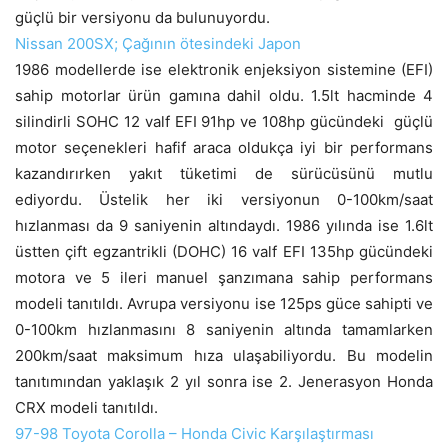
güçlü bir versiyonu da bulunuyordu.
Nissan 200SX; Çağının ötesindeki Japon
1986 modellerde ise elektronik enjeksiyon sistemine (EFI)
sahip motorlar ürün gamına dahil oldu. 1.5lt hacminde 4
silindirli SOHC 12 valf EFI 91hp ve 108hp gücündeki güçlü
motor seçenekleri hafif araca oldukça iyi bir performans
kazandırırken yakıt tüketimi de sürücüsünü mutlu
ediyordu. Üstelik her iki versiyonun 0-100km/saat
hızlanması da 9 saniyenin altındaydı. 1986 yılında ise 1.6lt
üstten çift egzantrikli (DOHC) 16 valf EFI 135hp gücündeki
motora ve 5 ileri manuel şanzımana sahip performans
modeli tanıtıldı. Avrupa versiyonu ise 125ps güce sahipti ve
0-100km hızlanmasını 8 saniyenin altında tamamlarken
200km/saat maksimum hıza ulaşabiliyordu. Bu modelin
tanıtımından yaklaşık 2 yıl sonra ise 2. Jenerasyon Honda
CRX modeli tanıtıldı.
97-98 Toyota Corolla – Honda Civic Karşılaştırması