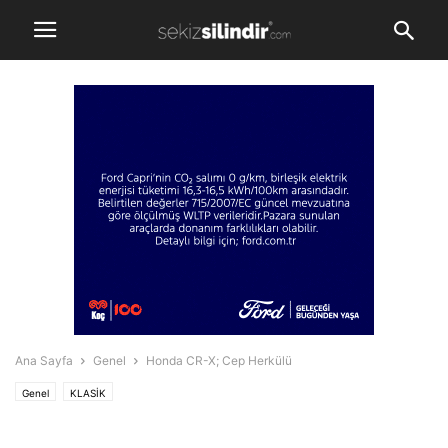
Ana Sayfa
Genel
Honda CR-X; Cep Herkülü
Genel
KLASİK