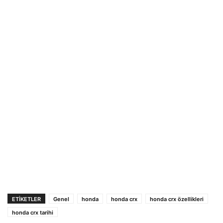
ETIKETLER
Genel
honda
honda crx
honda crx özellikleri
honda crx tarihi