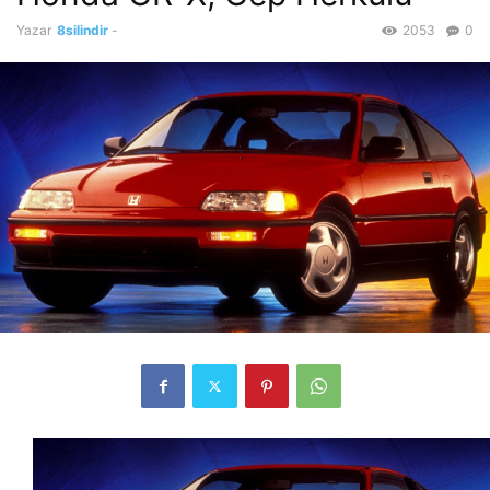
Yazar
8silindir
-
2053
0