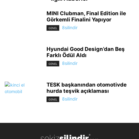
MINI Clubman, Final Edition ile
Görkemli Finalini Yapıyor
8silindir
GENEL
Hyundai Good Design’dan Beş
Farklı Ödül Aldı
8silindir
GENEL
TESK başkanından otomotivde
hurda teşvik açıklaması
8silindir
GENEL