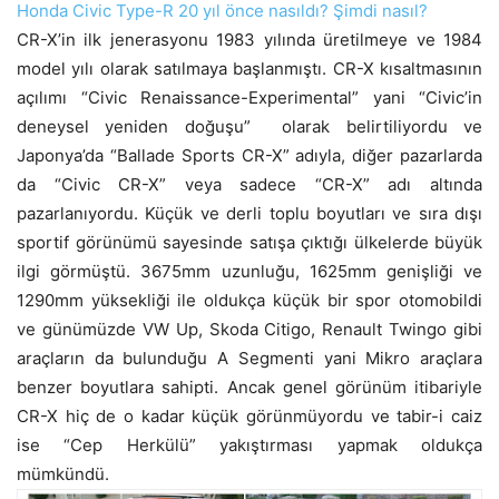
Honda Civic Type-R 20 yıl önce nasıldı? Şimdi nasıl?
CR-X’in ilk jenerasyonu 1983 yılında üretilmeye ve 1984
model yılı olarak satılmaya başlanmıştı. CR-X kısaltmasının
açılımı “Civic Renaissance-Experimental” yani “Civic’in
deneysel yeniden doğuşu” olarak belirtiliyordu ve
Japonya’da “Ballade Sports CR-X” adıyla, diğer pazarlarda
da “Civic CR-X” veya sadece “CR-X” adı altında
pazarlanıyordu. Küçük ve derli toplu boyutları ve sıra dışı
sportif görünümü sayesinde satışa çıktığı ülkelerde büyük
ilgi görmüştü. 3675mm uzunluğu, 1625mm genişliği ve
1290mm yüksekliği ile oldukça küçük bir spor otomobildi
ve günümüzde VW Up, Skoda Citigo, Renault Twingo gibi
araçların da bulunduğu A Segmenti yani Mikro araçlara
benzer boyutlara sahipti. Ancak genel görünüm itibariyle
CR-X hiç de o kadar küçük görünmüyordu ve tabir-i caiz
ise “Cep Herkülü” yakıştırması yapmak oldukça
mümkündü.